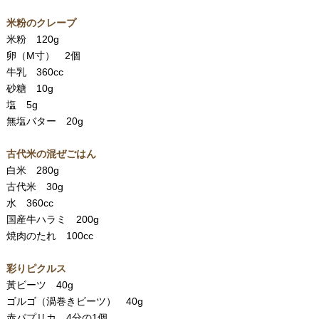
米粉のクレープ
米粉 120g
卵（M寸） 2個
牛乳 360cc
砂糖 10g
塩 5g
無塩バター 20g
古代米の混ぜごはん
白米 280g
古代米 30g
水 360cc
国産牛ハラミ 200g
焼肉のたれ 100cc
彩りピクルス
黃ビーツ 40g
ゴルゴ（渦巻きビーツ） 40g
赤パプリカ 4分の1個