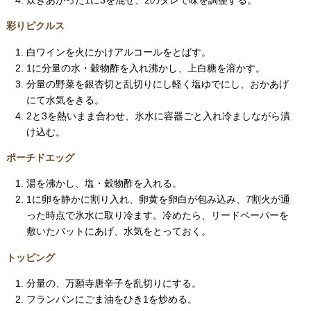
彩りピクルス
白ワインを火にかけアルコールをとばす。
1に分量の水・穀物酢を入れ沸かし、上白糖を溶かす。
分量の野菜を銀杏切と乱切りにし軽く塩ゆでにし、おかあげ
にて水気をきる。
2と3を熱いまま合わせ、氷水に容器ごと入れ冷ましながら漬
け込む。
ポーチドエッグ
湯を沸かし、塩・穀物酢を入れる。
1に卵を静かに割り入れ、卵黄を卵白が包み込み、7割火が通
った時点で氷水に取り冷ます。冷めたら、リードペーパーを
敷いたバットにあげ、水気をとっておく。
トッピング
分量の、万願寺唐辛子を乱切りにする。
フランパンにごま油をひき1を炒める。