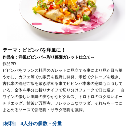
テーマ：ビビンバを洋風に！
作品名：洋風ビビンバ～彩り菜園ガレット仕立て～
作品PR
ビビンバをフランス料理のガレットに見立てる事により見た目も華
やかに、カフェ等での販売を視野に開発。米粉でクレープを焼き、
古代米の混ぜご飯を敷き詰める事でビビンバ本来の意味も回収して
いる。全体を半分に折りナイフで切り分けフォークで口に運ぶ･･･白
ワインの優しい風味の爽やかなピクルス、トロトロのコク深いポー
チドエッグ、甘苦い万願寺、フレッシュなサラダ、それらを一つに
まとめるソースで新感覚・サラダ感覚を強調。
[材料] 4人分の個数・分量