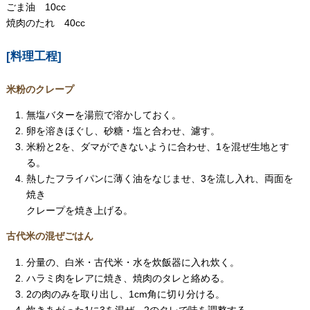
ごま油 10cc
焼肉のたれ 40cc
[料理工程]
米粉のクレープ
無塩バターを湯煎で溶かしておく。
卵を溶きほぐし、砂糖・塩と合わせ、濾す。
米粉と2を、ダマができないように合わせ、1を混ぜ生地とす
る。
熱したフライパンに薄く油をなじませ、3を流し入れ、両面を
焼き
クレープを焼き上げる。
古代米の混ぜごはん
分量の、白米・古代米・水を炊飯器に入れ炊く。
ハラミ肉をレアに焼き、焼肉のタレと絡める。
2の肉のみを取り出し、1cm角に切り分ける。
炊きあがった1に3を混ぜ、2のタレで味を調整する。