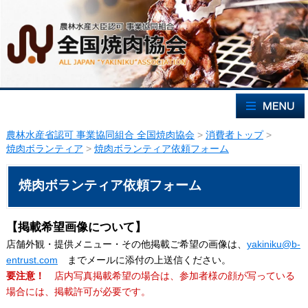
農林水産省認可 事業協同組合 全国焼肉協会
>
消費者トップ
>
焼肉ボランティア
>
焼肉ボランティア依頼フォーム
焼肉ボランティア依頼フォーム
【掲載希望画像について】
店舗外観・提供メニュー・その他掲載ご希望の画像は、
yakiniku@b-
entrust.com
までメールに添付の上送信ください。
要注意！
店内写真掲載希望の場合は、参加者様の顔が写っている
場合には、掲載許可が必要です。