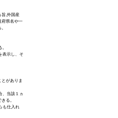
旨,外国産
道府県名や一
る。
る。
を表示し、そ
ことがありま
合、当該１ヵ
できる。
らも仕入れ