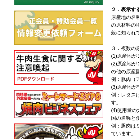
２．表示す
原産地の名
の原材料の
般に知られ
３．複数の
(1)原産
(2)原産
の他の原産
例：豚肉（
(3)原産
例：レタス
す。
(4)使用
国の名称と
例：豚肉は
ています。