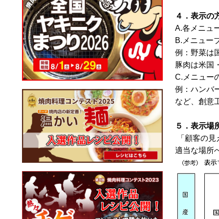
４．表示の
A.各メニ
B.メニュ
例：野菜は
豚肉は米国
C.メニュ
例：ハンバ
など、創意
５．表示場
「顧客の見
適当な場所