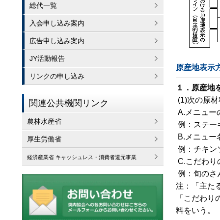
総代一覧
入会申し込み案内
広告申し込み案内
JY活動報告
原産地表示
リンクの申し込み
１．原産地
(1)次の原
関連公共機関リンク
A.メニュ
農林水産省
例：ステー
B.メニュ
厚生労働省
例：チキン
経済産業省 キャッシュレス・消費者還元事業
C.こだわり
例：旬のさ
注：「主た
「こだわり
料をいう。