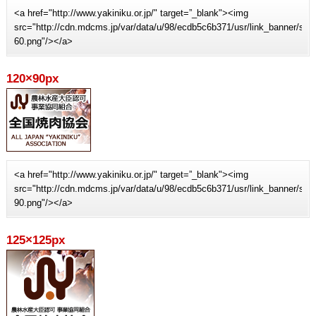
<a href="http://www.yakiniku.or.jp/" target=”_blank"><img
src="http://cdn.mdcms.jp/var/data/u/98/ecdb5c6b371/usr/link_banner/sit
60.png"/></a>
120×90px
<a href="http://www.yakiniku.or.jp/" target=”_blank"><img
src="http://cdn.mdcms.jp/var/data/u/98/ecdb5c6b371/usr/link_banner/sit
90.png"/></a>
125×125px