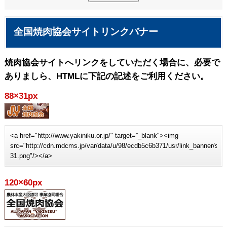
全国焼肉協会サイトリンクバナー
焼肉協会サイトへリンクをしていただく場合に、必要で
ありましら、HTMLに下記の記述をご利用ください。
88×31px
<a href="http://www.yakiniku.or.jp/" target=”_blank"><img
src="http://cdn.mdcms.jp/var/data/u/98/ecdb5c6b371/usr/link_banner/sit
31.png"/></a>
120×60px