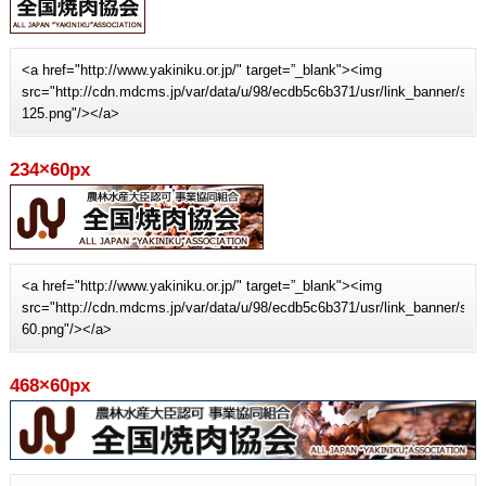
<a href="http://www.yakiniku.or.jp/" target=”_blank"><img
src="http://cdn.mdcms.jp/var/data/u/98/ecdb5c6b371/usr/link_banner/sit
125.png"/></a>
234×60px
<a href="http://www.yakiniku.or.jp/" target=”_blank"><img
src="http://cdn.mdcms.jp/var/data/u/98/ecdb5c6b371/usr/link_banner/sit
60.png"/></a>
468×60px