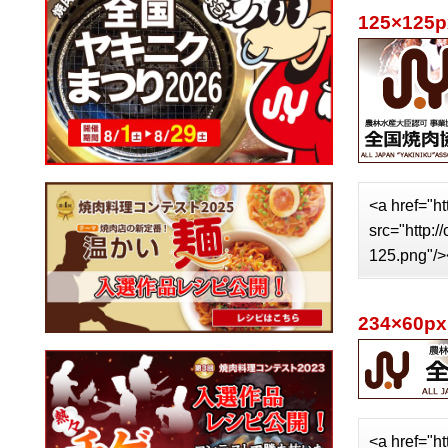
125×125p
<a href="ht
src="http:
125.png"/>
234×60px
<a href="ht