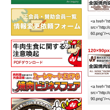
<a href="ht
src="http:
60.png"/><
120×90px
<a href="ht
src="http:
90.png"/><