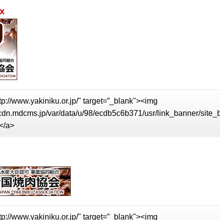
x
tp://www.yakiniku.or.jp/" target=”_blank"><img
//cdn.mdcms.jp/var/data/u/98/ecdb5c6b371/usr/link_banner/site
</a>
tp://www.yakiniku.or.jp/" target=”_blank"><img