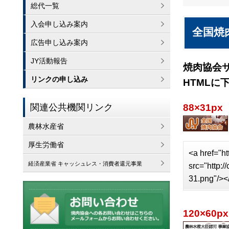
総代一覧
入会申し込み案内
全国焼
広告申し込み案内
JY活動報告
焼肉協会
リンクの申し込み
HTMLに
関連公共機関リンク
88×31px
農林水産省
厚生労働省
<a href="ht
経済産業省 キャッシュレス・消費者還元事業
src="http:
31.png"/><
120×60px