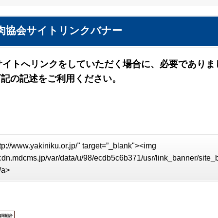
肉協会サイトリンクバナー
サイトへリンクをしていただく場合に、必要でありま
下記の記述をご利用ください。
tp://www.yakiniku.or.jp/" target=”_blank"><img
//cdn.mdcms.jp/var/data/u/98/ecdb5c6b371/usr/link_banner/site
/a>