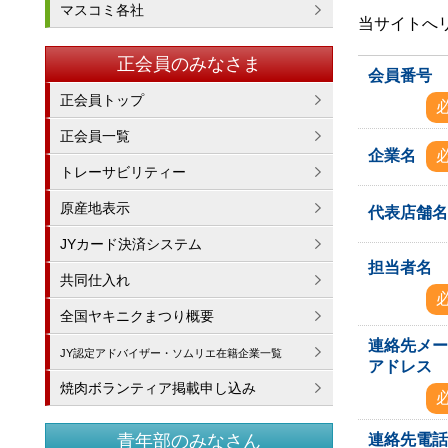
マスコミ各社
当サイトへ
正会員のみなさま
会員番号
正会員トップ
正会員一覧
企業名
トレーサビリティー
原産地表示
代表店舗
JYカード決済システム
担当者名
共同仕入れ
全国ヤキニクまつり概要
連絡先メ
JY認定アドバイザー・ソムリエ在籍企業一覧
アドレス
焼肉ボランティア掲載申し込み
連絡先電
青年部のみなさん