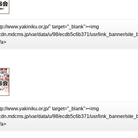
tp://www.yakiniku.or.jp/" target=”_blank"><img
//cdn.mdcms.jp/var/data/u/98/ecdb5c6b371/usr/link_banner/site
/a>
tp://www.yakiniku.or.jp/" target=”_blank"><img
//cdn.mdcms.jp/var/data/u/98/ecdb5c6b371/usr/link_banner/site
/a>