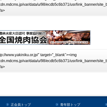
//cdn.mdcms.jp/var/data/u/98/ecdb5c6b371/usr/link_banner/site
/a>
tp://www.yakiniku.or.jp/" target=”_blank"><img
//cdn.mdcms.jp/var/data/u/98/ecdb5c6b371/usr/link_banner/site
/a>
正会員トップ
青年部トップ