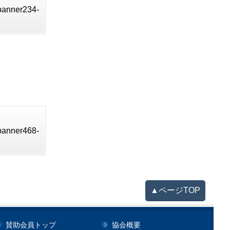
_banner234-
_banner468-
▲ページTOP
賛助会員トップ
協会概要