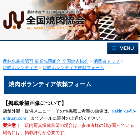
農林水産省認可 事業協同組合 全国焼肉協会
>
消費者トップ
>
焼肉ボランティア
>
焼肉ボランティア依頼フォーム
焼肉ボランティア依頼フォーム
【掲載希望画像について】
店舗外観・提供メニュー・その他掲載ご希望の画像は、
yakiniku@b-
entrust.com
までメールに添付の上送信ください。
要注意！
店内写真掲載希望の場合は、参加者様の顔が写っている
場合には、掲載許可が必要です。