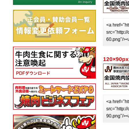
<a href="ht
src="http:
60.png"/><
120×90px
<a href="ht
src="http:
90.png"/><