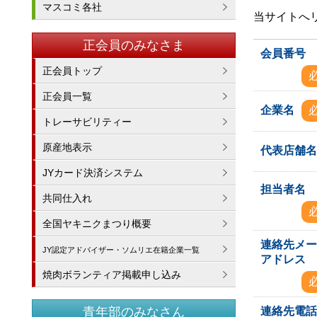
マスコミ各社
当サイトへ
正会員のみなさま
会員番号
正会員トップ
正会員一覧
企業名
トレーサビリティー
原産地表示
代表店舗
JYカード決済システム
担当者名
共同仕入れ
全国ヤキニクまつり概要
連絡先メ
JY認定アドバイザー・ソムリエ在籍企業一覧
アドレス
焼肉ボランティア掲載申し込み
連絡先電
青年部のみなさん