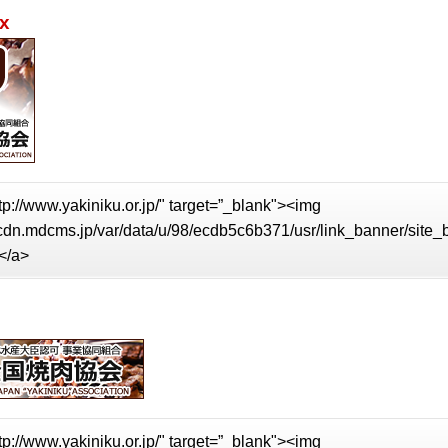
x
tp://www.yakiniku.or.jp/" target=”_blank"><img
//cdn.mdcms.jp/var/data/u/98/ecdb5c6b371/usr/link_banner/site
</a>
tp://www.yakiniku.or.jp/" target=”_blank"><img