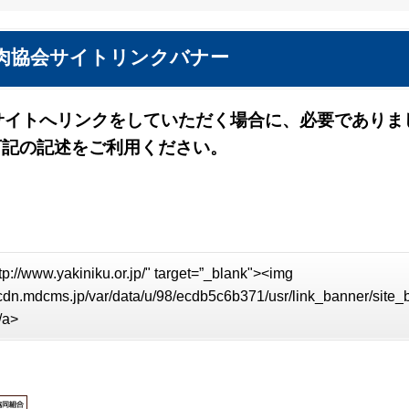
肉協会サイトリンクバナー
サイトへリンクをしていただく場合に、必要でありま
下記の記述をご利用ください。
tp://www.yakiniku.or.jp/" target=”_blank"><img
//cdn.mdcms.jp/var/data/u/98/ecdb5c6b371/usr/link_banner/site
/a>