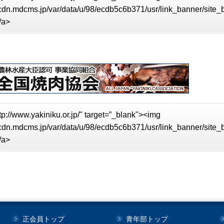
//cdn.mdcms.jp/var/data/u/98/ecdb5c6b371/usr/link_banner/site
/a>
tp://www.yakiniku.or.jp/" target=”_blank"><img
//cdn.mdcms.jp/var/data/u/98/ecdb5c6b371/usr/link_banner/site
/a>
正会員トップ
青年部トップ