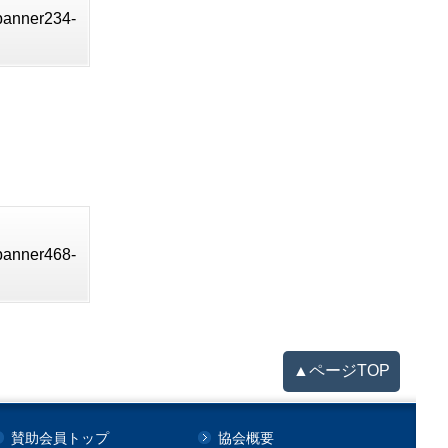
_banner234-
_banner468-
▲ページTOP
賛助会員トップ
協会概要