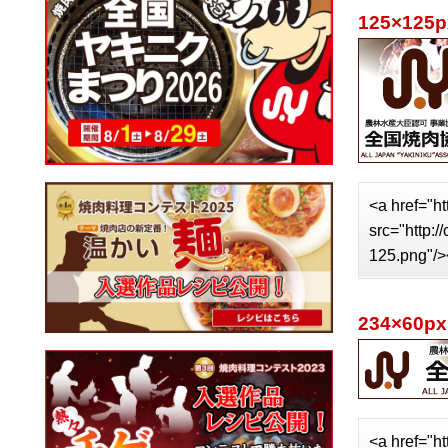
125×125p
<a href="ht
src="http:
125.png"/>
234×60px
<a href="ht