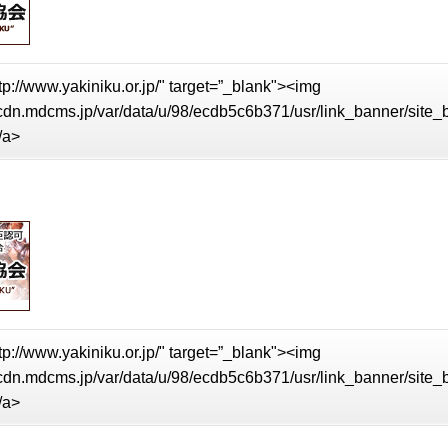
tp://www.yakiniku.or.jp/" target=”_blank"><img
//cdn.mdcms.jp/var/data/u/98/ecdb5c6b371/usr/link_banner/site
/a>
tp://www.yakiniku.or.jp/" target=”_blank"><img
//cdn.mdcms.jp/var/data/u/98/ecdb5c6b371/usr/link_banner/site
/a>