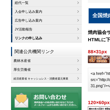
総代一覧
入会申し込み案内
全国焼
広告申し込み案内
JY活動報告
焼肉協会
リンクの申し込み
HTMLに
関連公共機関リンク
88×31px
農林水産省
厚生労働省
<a href="ht
経済産業省 キャッシュレス・消費者還元事業
src="http:
31.png"/><
120×60px