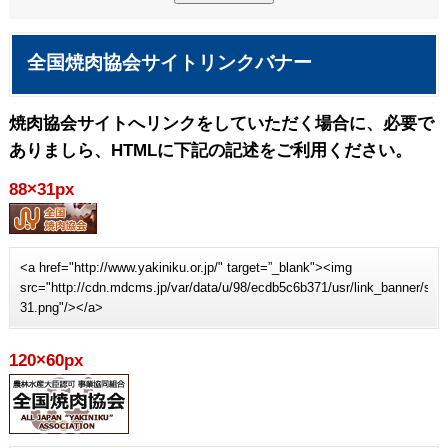
全国焼肉協会サイトリンクバナー
焼肉協会サイトへリンクをしていただく場合に、必要で
ありましら、HTMLに下記の記述をご利用ください。
88×31px
<a href="http://www.yakiniku.or.jp/" target=”_blank"><img
src="http://cdn.mdcms.jp/var/data/u/98/ecdb5c6b371/usr/link_banner/sit
31.png"/></a>
120×60px