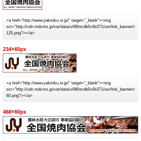
<a href="http://www.yakiniku.or.jp/" target=”_blank"><img
src="http://cdn.mdcms.jp/var/data/u/98/ecdb5c6b371/usr/link_banner/sit
125.png"/></a>
234×60px
<a href="http://www.yakiniku.or.jp/" target=”_blank"><img
src="http://cdn.mdcms.jp/var/data/u/98/ecdb5c6b371/usr/link_banner/sit
60.png"/></a>
468×60px