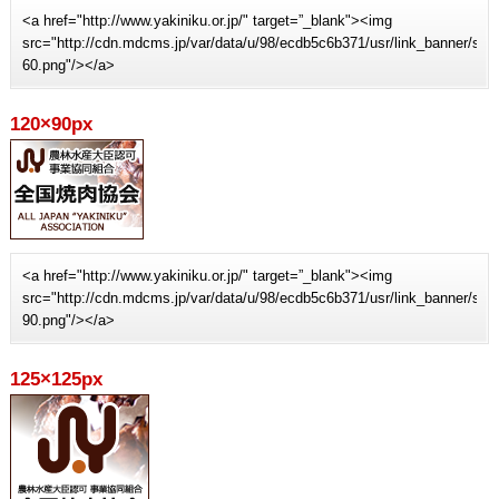
<a href="http://www.yakiniku.or.jp/" target=”_blank"><img
src="http://cdn.mdcms.jp/var/data/u/98/ecdb5c6b371/usr/link_banner/sit
60.png"/></a>
120×90px
<a href="http://www.yakiniku.or.jp/" target=”_blank"><img
src="http://cdn.mdcms.jp/var/data/u/98/ecdb5c6b371/usr/link_banner/sit
90.png"/></a>
125×125px