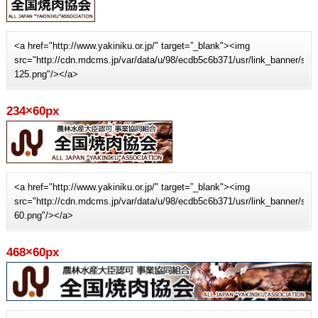
<a href="http://www.yakiniku.or.jp/" target=”_blank"><img
src="http://cdn.mdcms.jp/var/data/u/98/ecdb5c6b371/usr/link_banner/sit
125.png"/></a>
234×60px
<a href="http://www.yakiniku.or.jp/" target=”_blank"><img
src="http://cdn.mdcms.jp/var/data/u/98/ecdb5c6b371/usr/link_banner/sit
60.png"/></a>
468×60px