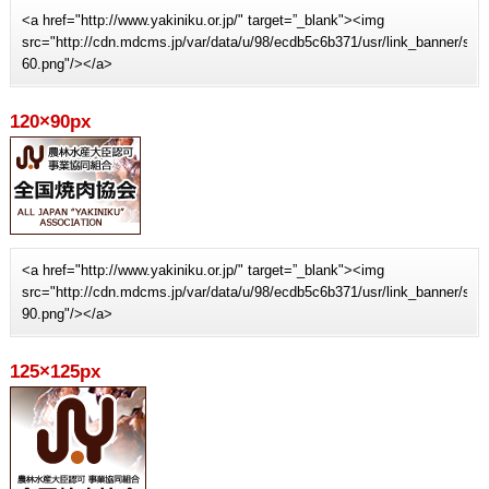
<a href="http://www.yakiniku.or.jp/" target=”_blank"><img
src="http://cdn.mdcms.jp/var/data/u/98/ecdb5c6b371/usr/link_banner/sit
60.png"/></a>
120×90px
<a href="http://www.yakiniku.or.jp/" target=”_blank"><img
src="http://cdn.mdcms.jp/var/data/u/98/ecdb5c6b371/usr/link_banner/sit
90.png"/></a>
125×125px