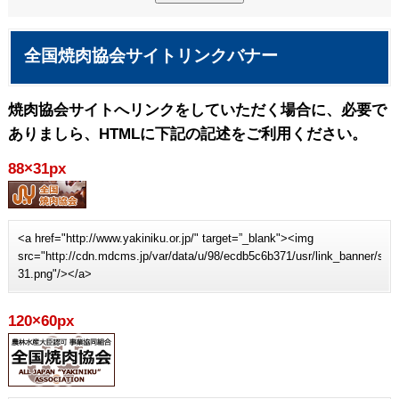
全国焼肉協会サイトリンクバナー
焼肉協会サイトへリンクをしていただく場合に、必要で
ありましら、HTMLに下記の記述をご利用ください。
88×31px
<a href="http://www.yakiniku.or.jp/" target=”_blank"><img
src="http://cdn.mdcms.jp/var/data/u/98/ecdb5c6b371/usr/link_banner/sit
31.png"/></a>
120×60px