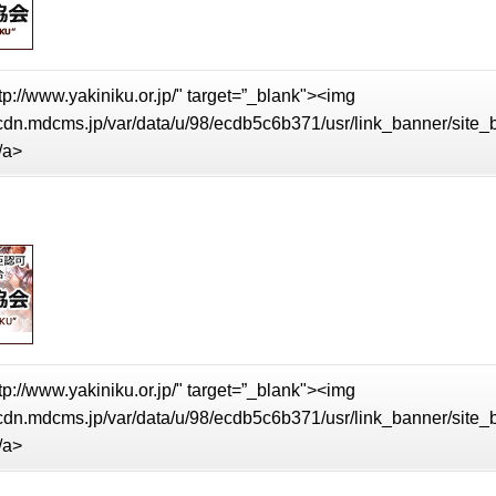
tp://www.yakiniku.or.jp/" target=”_blank"><img
//cdn.mdcms.jp/var/data/u/98/ecdb5c6b371/usr/link_banner/site
/a>
tp://www.yakiniku.or.jp/" target=”_blank"><img
//cdn.mdcms.jp/var/data/u/98/ecdb5c6b371/usr/link_banner/site
/a>