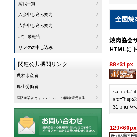
総代一覧
入会申し込み案内
全国焼
広告申し込み案内
JY活動報告
焼肉協会
リンクの申し込み
HTMLに
関連公共機関リンク
88×31px
農林水産省
厚生労働省
<a href="ht
経済産業省 キャッシュレス・消費者還元事業
src="http:
31.png"/><
120×60px