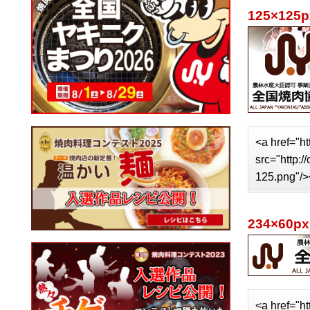
125×125p
<a href="ht
src="http:
125.png"/>
234×60px
<a href="ht