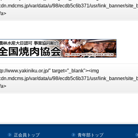
//cdn.mdcms.jp/var/data/u/98/ecdb5c6b371/usr/link_banner/site
/a>
tp://www.yakiniku.or.jp/" target=”_blank"><img
//cdn.mdcms.jp/var/data/u/98/ecdb5c6b371/usr/link_banner/site
/a>
正会員トップ
青年部トップ