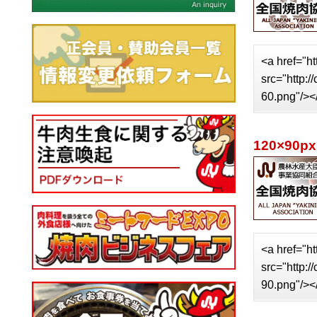
<a href="ht
src="http:
60.png"/><
120×90px
<a href="ht
src="http:
90.png"/><