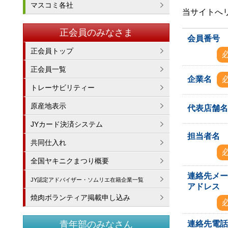
マスコミ各社
当サイトへ
正会員のみなさま
会員番号
正会員トップ
正会員一覧
企業名
トレーサビリティー
原産地表示
代表店舗
JYカード決済システム
担当者名
共同仕入れ
全国ヤキニクまつり概要
連絡先メ
JY認定アドバイザー・ソムリエ在籍企業一覧
アドレス
焼肉ボランティア掲載申し込み
連絡先電
青年部のみなさん