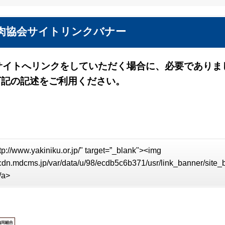
肉協会サイトリンクバナー
サイトへリンクをしていただく場合に、必要でありま
下記の記述をご利用ください。
tp://www.yakiniku.or.jp/" target=”_blank"><img
//cdn.mdcms.jp/var/data/u/98/ecdb5c6b371/usr/link_banner/site
/a>