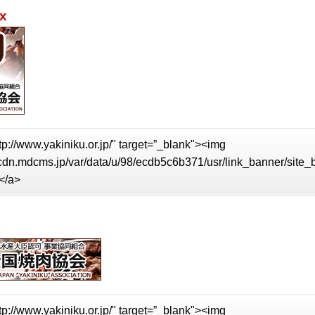
x
tp://www.yakiniku.or.jp/" target=”_blank"><img
//cdn.mdcms.jp/var/data/u/98/ecdb5c6b371/usr/link_banner/site
</a>
tp://www.yakiniku.or.jp/" target=”_blank"><img