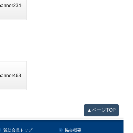
_banner234-
_banner468-
▲ページTOP
賛助会員トップ
協会概要