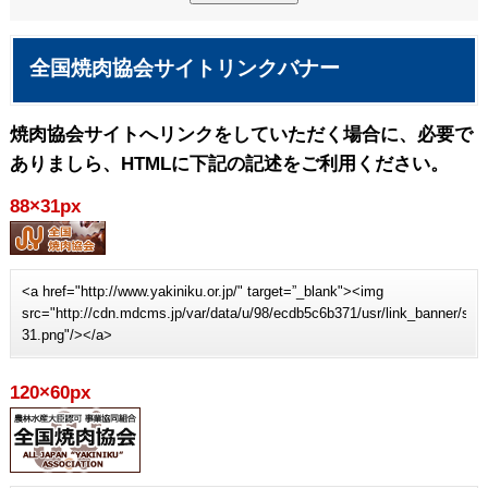
全国焼肉協会サイトリンクバナー
焼肉協会サイトへリンクをしていただく場合に、必要で
ありましら、HTMLに下記の記述をご利用ください。
88×31px
<a href="http://www.yakiniku.or.jp/" target=”_blank"><img
src="http://cdn.mdcms.jp/var/data/u/98/ecdb5c6b371/usr/link_banner/sit
31.png"/></a>
120×60px