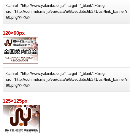
<a href="http://www.yakiniku.or.jp/" target=”_blank"><img
src="http://cdn.mdcms.jp/var/data/u/98/ecdb5c6b371/usr/link_banner/sit
60.png"/></a>
120×90px
<a href="http://www.yakiniku.or.jp/" target=”_blank"><img
src="http://cdn.mdcms.jp/var/data/u/98/ecdb5c6b371/usr/link_banner/sit
90.png"/></a>
125×125px