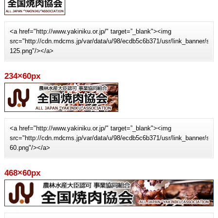
<a href="http://www.yakiniku.or.jp/" target=”_blank"><img
src="http://cdn.mdcms.jp/var/data/u/98/ecdb5c6b371/usr/link_banner/sit
125.png"/></a>
234×60px
<a href="http://www.yakiniku.or.jp/" target=”_blank"><img
src="http://cdn.mdcms.jp/var/data/u/98/ecdb5c6b371/usr/link_banner/sit
60.png"/></a>
468×60px