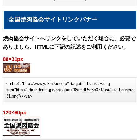
全国焼肉協会サイトリンクバナー
焼肉協会サイトへリンクをしていただく場合に、必要で
ありましら、HTMLに下記の記述をご利用ください。
88×31px
<a href="http://www.yakiniku.or.jp/" target=”_blank"><img
src="http://cdn.mdcms.jp/var/data/u/98/ecdb5c6b371/usr/link_banner/sit
31.png"/></a>
120×60px