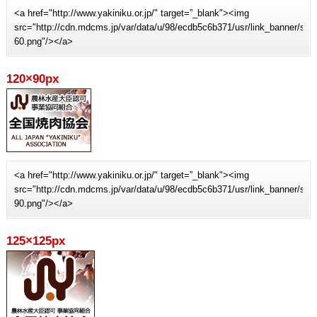
<a href="http://www.yakiniku.or.jp/" target=”_blank"><img
src="http://cdn.mdcms.jp/var/data/u/98/ecdb5c6b371/usr/link_banner/sit
60.png"/></a>
120×90px
<a href="http://www.yakiniku.or.jp/" target=”_blank"><img
src="http://cdn.mdcms.jp/var/data/u/98/ecdb5c6b371/usr/link_banner/sit
90.png"/></a>
125×125px