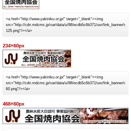
<a href="http://www.yakiniku.or.jp/" target=”_blank"><img
src="http://cdn.mdcms.jp/var/data/u/98/ecdb5c6b371/usr/link_banner/sit
125.png"/></a>
234×60px
<a href="http://www.yakiniku.or.jp/" target=”_blank"><img
src="http://cdn.mdcms.jp/var/data/u/98/ecdb5c6b371/usr/link_banner/sit
60.png"/></a>
468×60px