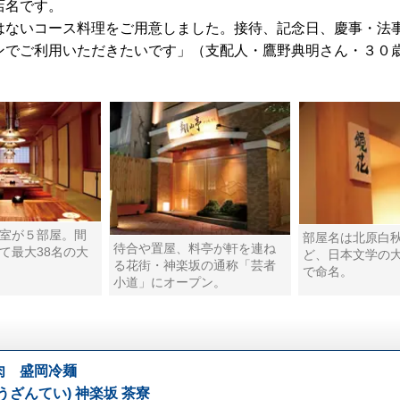
店名です。
はないコース料理をご用意しました。接待、記念日、慶事・法
ンでご利用いただきたいです」（支配人・鷹野典明さん・３０
室が５部屋。間
部屋名は北原白
待合や置屋、料亭が軒を連ね
て最大38名の大
ど、日本文学の
る花街・神楽坂の通称「芸者
で命名。
小道」にオープン。
肉 盛岡冷麺
うざんてい) 神楽坂 茶寮