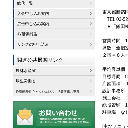
総代一覧
東京都新宿区
入会申し込み案内
TEL 03-5
広告申し込み案内
ＪＲ「飯田
JY活動報告
営業時間 1
リンクの申し込み
席数 全個
２階＝８人
関連公共機関リンク
平均客単価 
農林水産省
目標月商 8
厚生労働省
店舗面積 １階
設計事務所
経済産業省 キャッシュレス・消費者還元事業
施工会社 
総投資額 1
駐車場 な
[主なメニュ