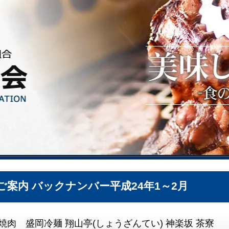
ご案内 バックナンバー平成24年1～2月
焼肉 盛岡冷麺 翔山亭(しょうざんてい) 神楽坂 茶寮