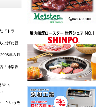
た『トラ
ち上げた新
008年８月
店「神楽坂
趣深い。
用。
い、という思