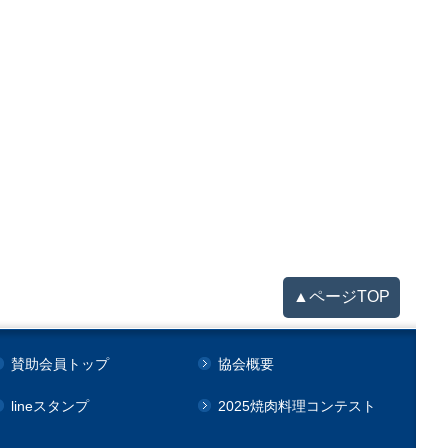
▲ページTOP
賛助会員トップ
協会概要
lineスタンプ
2025焼肉料理コンテスト