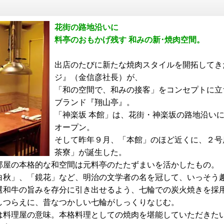
花街の路地沿いに
料亭のおもかげ残す 和みの新･焼肉空間。
出店のたびに新たな焼肉スタイルを開拓してき
ジ』（金信彦社長）が、
「和の空間で、和みの接客」をコンセプトに立
ブランド『翔山亭』。
「神楽坂 本館」は、花街・神楽坂の路地沿いに2
オープン。
そして昨年９月、「本館」のほど近くに、２号
茶寮」が誕生した。
部屋の本格的な和空間は元料亭のたたずまいを活かしたもの。
白秋」、「鏡花」など、明治の文学者の名を冠して、いっそう
選和牛の旨みを存分に引き出せるよう、七輪での炭火焼きを採
しつらえに、昔なつかしい七輪がしっくりなじむ。
は料理屋の意味。本格料理としての焼肉を堪能していただきた