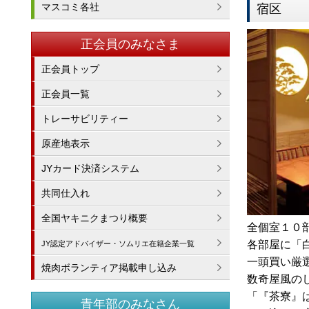
マスコミ各社
宿区
正会員のみなさま
正会員トップ
正会員一覧
トレーサビリティー
原産地表示
JYカード決済システム
共同仕入れ
全国ヤキニクまつり概要
全個室１０
各部屋に「
JY認定アドバイザー・ソムリエ在籍企業一覧
一頭買い厳
焼肉ボランティア掲載申し込み
数奇屋風の
「『茶寮』
青年部のみなさん