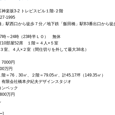
神楽坂3-2 トレビスビル１階-２階
227-1995
橋」駅西口から徒歩７分／地下鉄「飯田橋」駅B3番出口から徒
7時～24時（23時半ＬＯ） 無休
室10部屋52席 １階＝４人×５室
×３室、４人×２室（間仕切りを外して最大38名）
7000円
00万円
＝76．30㎡、２階＝79.05㎡、計45.17坪（149.35㎡）
 有限会社橋本夕紀夫デザインスタジオ
コンベック
800万円
し
ー]