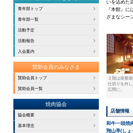
いを込めた
青年部トップ
『本館』に
ざまなシー
青年部一覧
活動予定
活動報告
入会案内
賛助会員のみなさま
賛助会員トップ
２階は座敷個
仕切りを外し
賛助会員一覧
広間に。
焼肉協会
店舗情報
協会概要
和牛一頭焼
基本理念
翔山亭(しょ