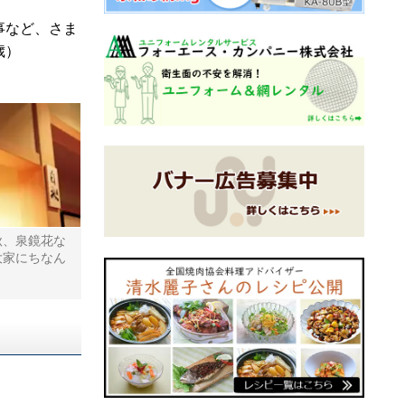
事など、さま
歳）
秋、泉鏡花な
大家にちなん