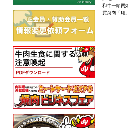
和牛一頭買焼
買焼肉「翔」