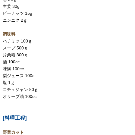
生姜 30g
ピーナッツ 15g
ニンニク 2ｇ
調味料
ハチミツ 100ｇ
スープ 500ｇ
片栗粉 300ｇ
酒 100cc
味醂 100cc
梨ジュース 100c
塩 1ｇ
コチュジャン 80ｇ
オリーブ油 100cc
[料理工程]
野菜カット