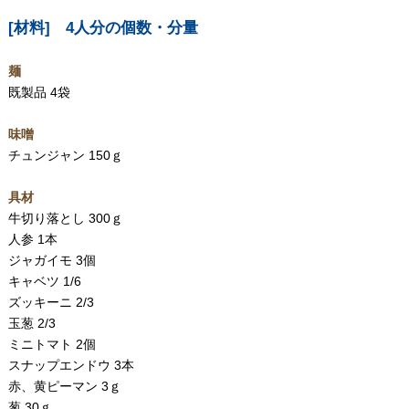
[材料] 4人分の個数・分量
麺
既製品 4袋
味噌
チュンジャン 150ｇ
具材
牛切り落とし 300ｇ
人参 1本
ジャガイモ 3個
キャベツ 1/6
ズッキーニ 2/3
玉葱 2/3
ミニトマト 2個
スナップエンドウ 3本
赤、黄ピーマン 3ｇ
葱 30ｇ