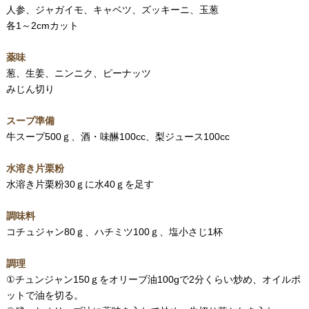
人参、ジャガイモ、キャベツ、ズッキーニ、玉葱
各1～2cmカット
薬味
葱、生姜、ニンニク、ピーナッツ
みじん切り
スープ準備
牛スープ500ｇ、酒・味醂100cc、梨ジュース100cc
水溶き片栗粉
水溶き片栗粉30ｇに水40ｇを足す
調味料
コチュジャン80ｇ、ハチミツ100ｇ、塩小さじ1杯
調理
①チュンジャン150ｇをオリーブ油100gで2分くらい炒め、オイルポ
ットで油を切る。