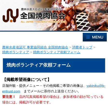
農林水産省認可 事業協同組合 全国焼肉協会
>
消費者トップ
>
焼肉ボランティア
>
焼肉ボランティア依頼フォーム
焼肉ボランティア依頼フォーム
【掲載希望画像について】
店舗外観・提供メニュー・その他掲載ご希望の画像は、
yakiniku@b-
entrust.com
までメールに添付の上送信ください。
要注意！
店内写真掲載希望の場合は、参加者様の顔が写っている
場合には、掲載許可が必要です。