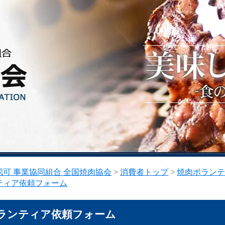
可 事業協同組合 全国焼肉協会
>
消費者トップ
>
焼肉ボラン
ティア依頼フォーム
ランティア依頼フォーム