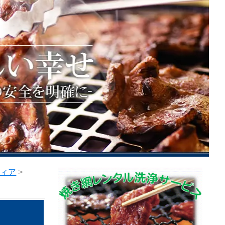
ティア
>