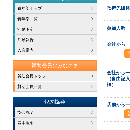
招待先団
青年部トップ
青年部一覧
参加人数
活動予定
活動報告
会社から
入会案内
賛助会員のみなさま
会社から
賛助会員トップ
（自由記
欄）
賛助会員一覧
焼肉協会
店舗から
協会概要
基本理念