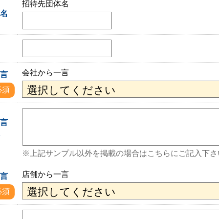
招待先団体名
体名
会社から一言
一言
必須
一言
入
※上記サンプル以外を掲載の場合はこちらにご記入下さ
店舗から一言
一言
必須