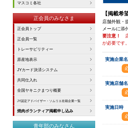
マスコミ各社
【掲載希
正会員のみなさま
店舗外観・
正会員トップ
メールに添
要注意！
正会員一覧
が必要です
トレーサビリティー
実施企業
原産地表示
JYカード決済システム
共同仕入れ
実施店舗
全国ヤキニクまつり概要
JY認定アドバイザー・ソムリエ在籍企業一覧
実施日時
焼肉ボランティア掲載申し込み
青年部のみなさん