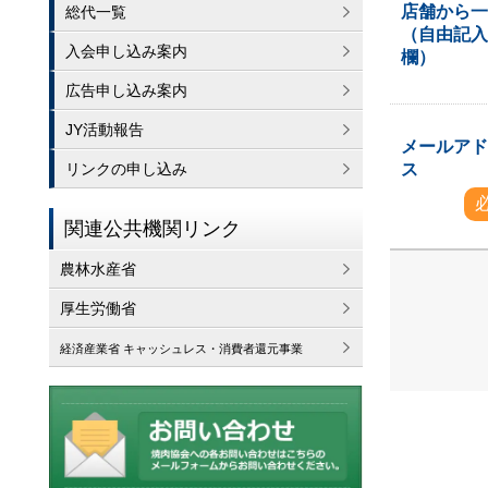
店舗から
総代一覧
（自由記
入会申し込み案内
欄）
広告申し込み案内
JY活動報告
メールア
ス
リンクの申し込み
関連公共機関リンク
農林水産省
厚生労働省
経済産業省 キャッシュレス・消費者還元事業