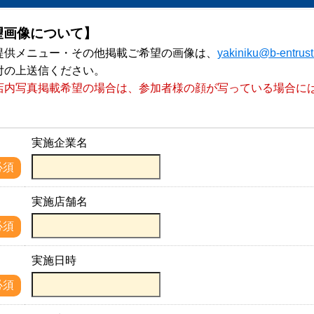
望画像について】
提供メニュー・その他掲載ご希望の画像は、
yakiniku@b-entrus
付の上送信ください。
店内写真掲載希望の場合は、参加者様の顔が写っている場合に
。
実施企業名
名
必須
実施店舗名
名
必須
実施日時
必須