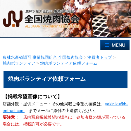
農林水産省認可 事業協同組合 全国焼肉協会
>
消費者トップ
>
焼肉ボランティア
>
焼肉ボランティア依頼フォーム
焼肉ボランティア依頼フォーム
【掲載希望画像について】
店舗外観・提供メニュー・その他掲載ご希望の画像は、
yakiniku@b-
entrust.com
までメールに添付の上送信ください。
要注意！
店内写真掲載希望の場合は、参加者様の顔が写っている
場合には、掲載許可が必要です。