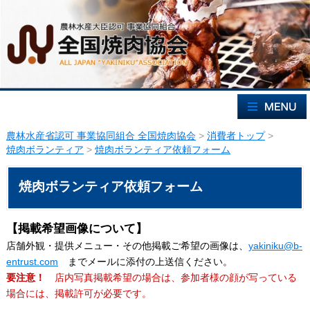
農林水産省認可 事業協同組合 全国焼肉協会
>
消費者トップ
>
焼肉ボランティア
>
焼肉ボランティア依頼フォーム
焼肉ボランティア依頼フォーム
【掲載希望画像について】
店舗外観・提供メニュー・その他掲載ご希望の画像は、
yakiniku@b-
entrust.com
までメールに添付の上送信ください。
要注意！
店内写真掲載希望の場合は、参加者様の顔が写っている
場合には、掲載許可が必要です。