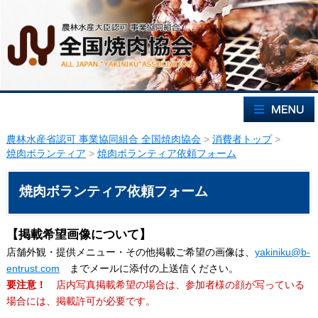
農林水産省認可 事業協同組合 全国焼肉協会
>
消費者トップ
>
焼肉ボランティア
>
焼肉ボランティア依頼フォーム
焼肉ボランティア依頼フォーム
【掲載希望画像について】
店舗外観・提供メニュー・その他掲載ご希望の画像は、
yakiniku@b-
entrust.com
までメールに添付の上送信ください。
要注意！
店内写真掲載希望の場合は、参加者様の顔が写っている
場合には、掲載許可が必要です。