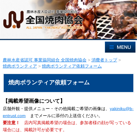
農林水産省認可 事業協同組合 全国焼肉協会
>
消費者トップ
>
焼肉ボランティア
>
焼肉ボランティア依頼フォーム
焼肉ボランティア依頼フォーム
【掲載希望画像について】
店舗外観・提供メニュー・その他掲載ご希望の画像は、
yakiniku@b-
entrust.com
までメールに添付の上送信ください。
要注意！
店内写真掲載希望の場合は、参加者様の顔が写っている
場合には、掲載許可が必要です。