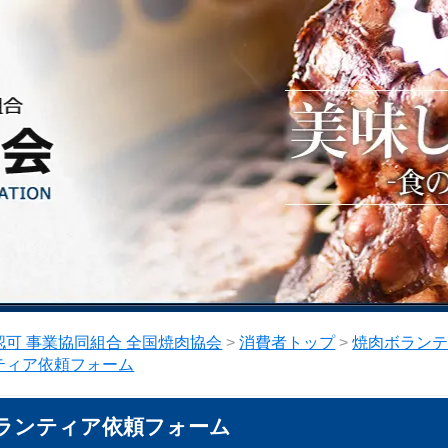
可 事業協同組合 全国焼肉協会
>
消費者トップ
>
焼肉ボラン
ティア依頼フォーム
ランティア依頼フォーム