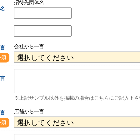
招待先団体名
体名
会社から一言
一言
必須
一言
入
※上記サンプル以外を掲載の場合はこちらにご記入下さ
店舗から一言
一言
必須