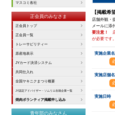
マスコミ各社
【掲載希
正会員のみなさま
店舗外観・
正会員トップ
メールに添
要注意！
正会員一覧
が必要です
トレーサビリティー
実施企業
原産地表示
JYカード決済システム
共同仕入れ
実施店舗
全国ヤキニクまつり概要
JY認定アドバイザー・ソムリエ在籍企業一覧
実施日時
焼肉ボランティア掲載申し込み
青年部のみなさん