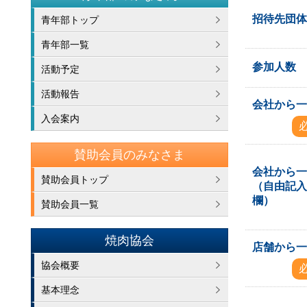
招待先団
青年部トップ
青年部一覧
参加人数
活動予定
活動報告
会社から
入会案内
賛助会員のみなさま
会社から
賛助会員トップ
（自由記
欄）
賛助会員一覧
焼肉協会
店舗から
協会概要
基本理念