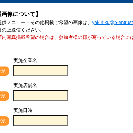
望画像について】
提供メニュー・その他掲載ご希望の画像は、
yakiniku@b-entrus
付の上送信ください。
店内写真掲載希望の場合は、参加者様の顔が写っている場合に
。
実施企業名
名
必須
実施店舗名
名
必須
実施日時
必須