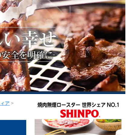
ティア
>