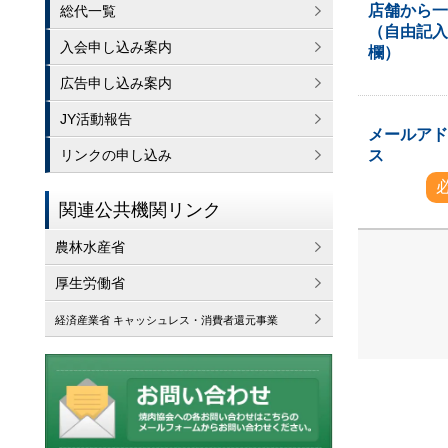
店舗から
総代一覧
（自由記
入会申し込み案内
欄）
広告申し込み案内
JY活動報告
メールア
ス
リンクの申し込み
関連公共機関リンク
農林水産省
厚生労働省
経済産業省 キャッシュレス・消費者還元事業