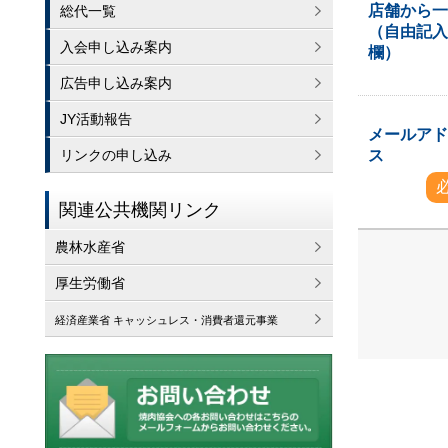
店舗から
総代一覧
（自由記
入会申し込み案内
欄）
広告申し込み案内
JY活動報告
メールア
ス
リンクの申し込み
関連公共機関リンク
農林水産省
厚生労働省
経済産業省 キャッシュレス・消費者還元事業