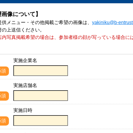
望画像について】
提供メニュー・その他掲載ご希望の画像は、
yakiniku@b-entrus
付の上送信ください。
店内写真掲載希望の場合は、参加者様の顔が写っている場合に
。
実施企業名
名
必須
実施店舗名
名
必須
実施日時
必須