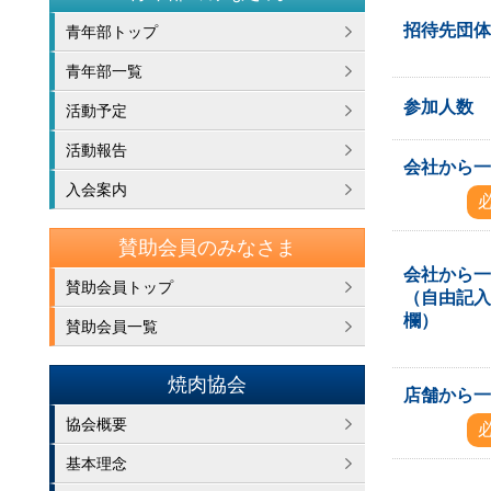
招待先団
青年部トップ
青年部一覧
参加人数
活動予定
活動報告
会社から
入会案内
賛助会員のみなさま
会社から
賛助会員トップ
（自由記
欄）
賛助会員一覧
焼肉協会
店舗から
協会概要
基本理念