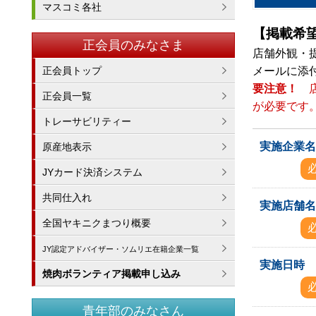
マスコミ各社
【掲載希
正会員のみなさま
店舗外観・
正会員トップ
メールに添
要注意！
正会員一覧
が必要です
トレーサビリティー
実施企業
原産地表示
JYカード決済システム
共同仕入れ
実施店舗
全国ヤキニクまつり概要
JY認定アドバイザー・ソムリエ在籍企業一覧
実施日時
焼肉ボランティア掲載申し込み
青年部のみなさん