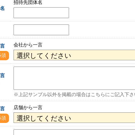
招待先団体名
体名
会社から一言
一言
必須
一言
入
※上記サンプル以外を掲載の場合はこちらにご記入下さ
店舗から一言
一言
必須