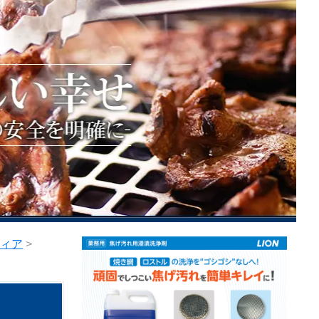
ティア
>