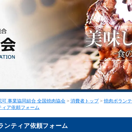
可 事業協同組合 全国焼肉協会
>
消費者トップ
>
焼肉ボラン
ティア依頼フォーム
ランティア依頼フォーム