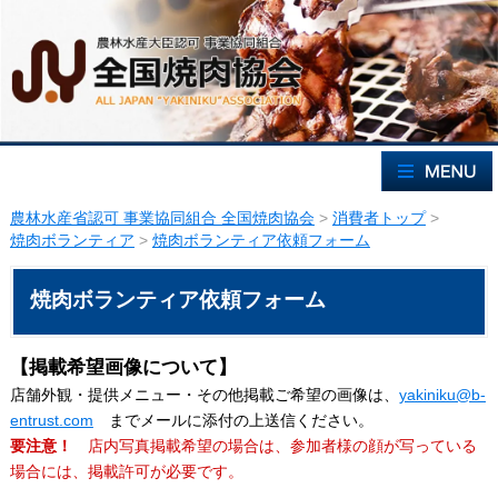
農林水産省認可 事業協同組合 全国焼肉協会
>
消費者トップ
>
焼肉ボランティア
>
焼肉ボランティア依頼フォーム
焼肉ボランティア依頼フォーム
【掲載希望画像について】
店舗外観・提供メニュー・その他掲載ご希望の画像は、
yakiniku@b-
entrust.com
までメールに添付の上送信ください。
要注意！
店内写真掲載希望の場合は、参加者様の顔が写っている
場合には、掲載許可が必要です。