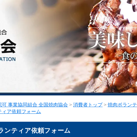
可 事業協同組合 全国焼肉協会
>
消費者トップ
>
焼肉ボラン
ティア依頼フォーム
ランティア依頼フォーム