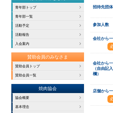
招待先団
青年部トップ
青年部一覧
参加人数
活動予定
活動報告
会社から
入会案内
賛助会員のみなさま
会社から
賛助会員トップ
（自由記
欄）
賛助会員一覧
焼肉協会
店舗から
協会概要
基本理念