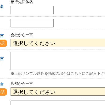
招待先団体名
体名
会社から一言
一言
必須
一言
入
※上記サンプル以外を掲載の場合はこちらにご記入下さ
店舗から一言
一言
必須