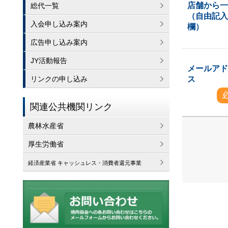
店舗から
総代一覧
（自由記
入会申し込み案内
欄）
広告申し込み案内
JY活動報告
メールア
ス
リンクの申し込み
関連公共機関リンク
農林水産省
厚生労働省
経済産業省 キャッシュレス・消費者還元事業