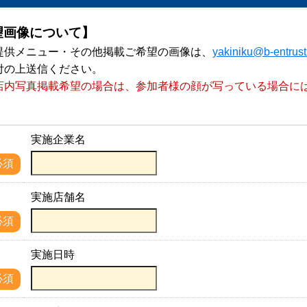
望画像について】
提供メニュー・その他掲載ご希望の画像は、
yakiniku@b-entrus
付の上送信ください。
店内写真掲載希望の場合は、参加者様の顔が写っている場合に
。
実施企業名
名
必須
実施店舗名
名
必須
実施日時
必須