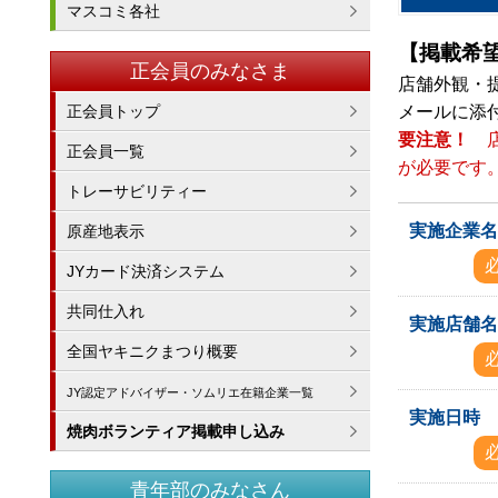
マスコミ各社
【掲載希
正会員のみなさま
店舗外観・
正会員トップ
メールに添
要注意！
正会員一覧
が必要です
トレーサビリティー
実施企業
原産地表示
JYカード決済システム
共同仕入れ
実施店舗
全国ヤキニクまつり概要
JY認定アドバイザー・ソムリエ在籍企業一覧
実施日時
焼肉ボランティア掲載申し込み
青年部のみなさん