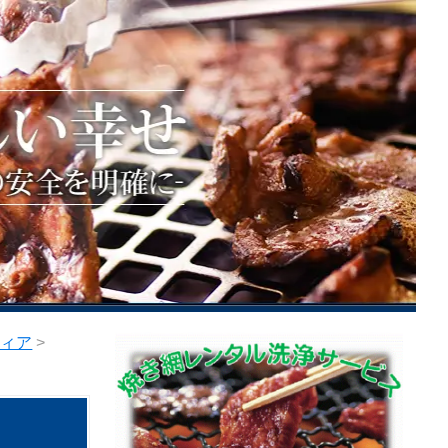
ティア
>