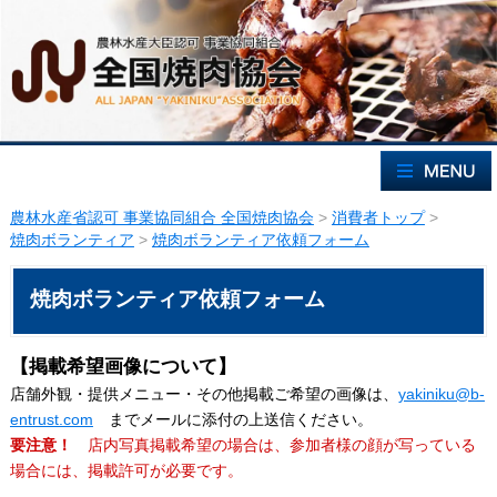
農林水産省認可 事業協同組合 全国焼肉協会
>
消費者トップ
>
焼肉ボランティア
>
焼肉ボランティア依頼フォーム
焼肉ボランティア依頼フォーム
【掲載希望画像について】
店舗外観・提供メニュー・その他掲載ご希望の画像は、
yakiniku@b-
entrust.com
までメールに添付の上送信ください。
要注意！
店内写真掲載希望の場合は、参加者様の顔が写っている
場合には、掲載許可が必要です。