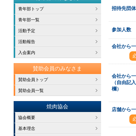
招待先団
青年部トップ
青年部一覧
参加人数
活動予定
活動報告
会社から
入会案内
賛助会員のみなさま
会社から
賛助会員トップ
（自由記
欄）
賛助会員一覧
焼肉協会
店舗から
協会概要
基本理念