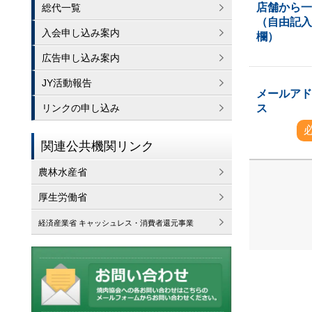
店舗から
総代一覧
（自由記
入会申し込み案内
欄）
広告申し込み案内
JY活動報告
メールア
ス
リンクの申し込み
関連公共機関リンク
農林水産省
厚生労働省
経済産業省 キャッシュレス・消費者還元事業