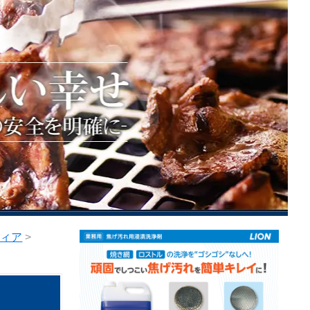
ティア
>