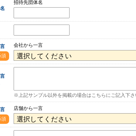
招待先団体名
体名
会社から一言
一言
必須
一言
入
※上記サンプル以外を掲載の場合はこちらにご記入下さ
店舗から一言
一言
必須