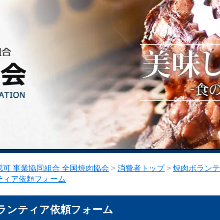
可 事業協同組合 全国焼肉協会
>
消費者トップ
>
焼肉ボラン
ティア依頼フォーム
ランティア依頼フォーム