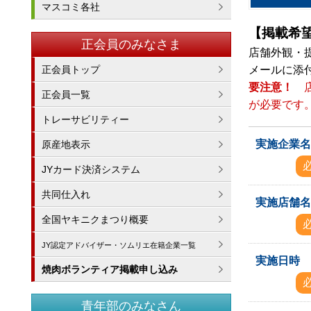
マスコミ各社
【掲載希
正会員のみなさま
店舗外観・
正会員トップ
メールに添
要注意！
正会員一覧
が必要です
トレーサビリティー
実施企業
原産地表示
JYカード決済システム
共同仕入れ
実施店舗
全国ヤキニクまつり概要
JY認定アドバイザー・ソムリエ在籍企業一覧
実施日時
焼肉ボランティア掲載申し込み
青年部のみなさん