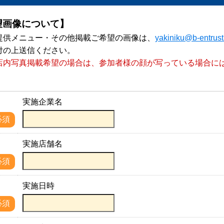
望画像について】
提供メニュー・その他掲載ご希望の画像は、
yakiniku@b-entrus
付の上送信ください。
店内写真掲載希望の場合は、参加者様の顔が写っている場合に
。
実施企業名
名
必須
実施店舗名
名
必須
実施日時
必須