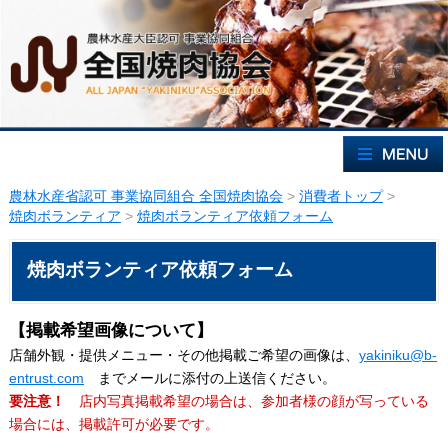
農林水産省認可 事業協同組合 全国焼肉協会
>
消費者トップ
>
焼肉ボランティア
>
焼肉ボランティア依頼フォーム
焼肉ボランティア依頼フォーム
【掲載希望画像について】
店舗外観・提供メニュー・その他掲載ご希望の画像は、
yakiniku@b-
entrust.com
までメールに添付の上送信ください。
要注意！
店内写真掲載希望の場合は、参加者様の顔が写っている
場合には、掲載許可が必要です。