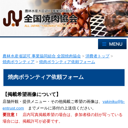
農林水産省認可 事業協同組合 全国焼肉協会
>
消費者トップ
>
焼肉ボランティア
>
焼肉ボランティア依頼フォーム
焼肉ボランティア依頼フォーム
【掲載希望画像について】
店舗外観・提供メニュー・その他掲載ご希望の画像は、
yakiniku@b-
entrust.com
までメールに添付の上送信ください。
要注意！
店内写真掲載希望の場合は、参加者様の顔が写っている
場合には、掲載許可が必要です。