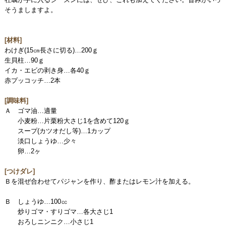
そうましますよ。
[材料]
わけぎ(15㎝長さに切る)…200ｇ
生貝柱…90ｇ
イカ・エビの剥き身…各40ｇ
赤プッコッチ…2本
[調味料]
Ａ ゴマ油…適量
小麦粉…片栗粉大さじ1を含めて120ｇ
スープ(カツオだし等)…1カップ
淡口しょうゆ…少々
卵…2ヶ
[つけダレ]
Ｂを混ぜ合わせてパジャンを作り、酢またはレモン汁を加える。
Ｂ しょうゆ…100㏄
炒りゴマ・すりゴマ…各大さじ1
おろしニンニク…小さじ1