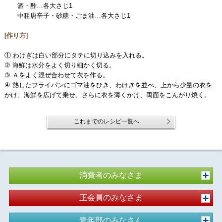
酒・酢…各大さじ1
中粗唐辛子・砂糖・ごま油…各大さじ1
[作り方]
① わけぎは白い部分にタテに切り込みを入れる。
② 海鮮は水分をよく切り細かく切る。
③ Ａをよく混ぜ合わせて衣を作る。
④ 熱したフライパンにゴマ油をひき、わけぎを並べ、上から少量の衣を
かけ、海鮮を広げて乗せ、さらに衣を薄くかけ、両面をこんがり焼く。
これまでのレシピ一覧へ
消費者のみなさま
正会員のみなさま
青年部のみなさん