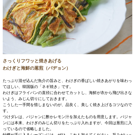
さっくりフワッと焼きあげる
わけぎと海鮮の葱煎（パヂョン）
たっぷり混ぜ込んだ魚介の旨みと、わけぎの香ばしい焼きあがりを味わっ
てほしい、韓国版の「ネギ焼き」です。
わけぎはフライパンの直径に合わせてカットし、海鮮が衣から飛び出さな
いよう、みじん切りにしておきます。
こうした一手間を惜しまないのが、品良く、美しく焼き上げるコツなので
す。
つけダレは、パジャンに酢かレモン汁を加えたものを用意します。パジャ
ンには本来、わけぎのみじん切りをたっぷり入れますが、今回は葱煎に入
っているので省略しました。
牡蠣が手に入るシーズンには、ぜひ、これも加えてください。旨みがいっ