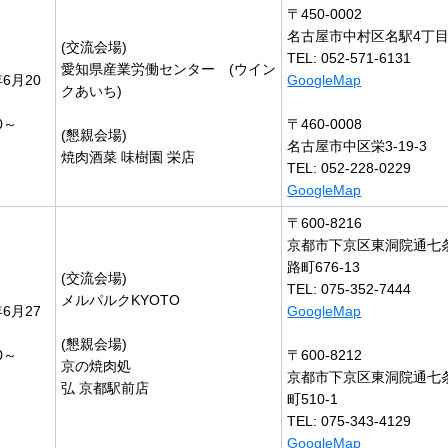
〒450-0002
名古屋市中村区名駅4丁目4
(交流会場)
TEL: 052-571-6131
愛知県産業労働センター (ウイン
年6月20
GoogleMap
クあいち)
0～
〒460-0008
(懇親会場)
名古屋市中区栄3-19-3
焼肉酒菜 味樹園 栄店
TEL: 052-228-0229
GoogleMap
〒600-8216
京都市下京区東洞院通七
路町676-13
(交流会場)
TEL: 075-352-7444
メルパルクKYOTO
年6月27
GoogleMap
(懇親会場)
0～
〒600-8212
京の焼肉処
京都市下京区東洞院通七
弘 京都駅前店
町510-1
TEL: 075-343-4129
GoogleMap