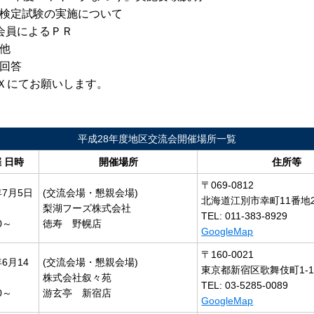
検定試験の実施について
会員によるＰＲ
他
ご回答
にてお願いします。
平成28年度地区交流会開催場所一覧
 日時
開催場所
住所等
〒069-0812
年7月5日
(交流会場・懇親会場)
北海道江別市幸町11番地
梨湖フーズ株式会社
TEL: 011-383-8929
0～
徳寿 野幌店
GoogleMap
〒160-0021
年6月14
(交流会場・懇親会場)
東京都新宿区歌舞伎町1-10
株式会社叙々苑
TEL: 03-5285-0089
0～
游玄亭 新宿店
GoogleMap