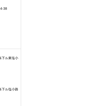
-38
条下ル東塩小
条下ル塩小路