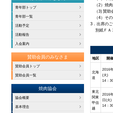
（2）焼肉
青年部トップ
（3) 賛助
青年部一覧
（4）その
3．出席の
活動予定
別紙ＦＡＸ
活動報告
入会案内
賛助会員のみなさま
地区
開催
賛助会員トップ
2016
北海
(火)
賛助会員一覧
道
14：3
焼肉協会
東北
2016
関東
協会概要
日(火)
甲信
14：3
基本理念
越