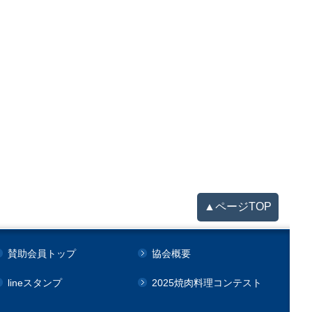
▲ページTOP
賛助会員トップ
協会概要
lineスタンプ
2025焼肉料理コンテスト