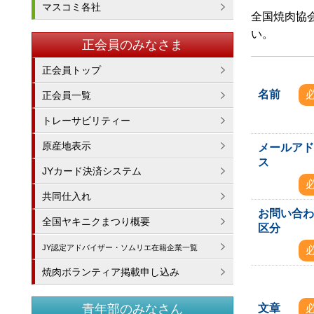
マスコミ各社
全国焼肉協
い。
正会員のみなさま
正会員トップ
名前
正会員一覧
トレーサビリティー
原産地表示
メールア
ス
JYカード決済システム
共同仕入れ
お問い合
全国ヤキニクまつり概要
区分
JY認定アドバイザー・ソムリエ在籍企業一覧
焼肉ボランティア掲載申し込み
文章
青年部のみなさん