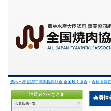
農林水産省認可 事業協同組合 全国焼肉協会
>
会員情報
消費者のみなさま
会員情
会員店舗一覧