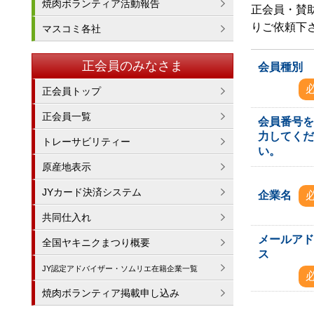
焼肉ボランティア活動報告
正会員・賛
りご依頼下
マスコミ各社
正会員のみなさま
会員種別
正会員トップ
正会員一覧
会員番号
力してく
トレーサビリティー
い。
原産地表示
JYカード決済システム
企業名
共同仕入れ
メールア
全国ヤキニクまつり概要
ス
JY認定アドバイザー・ソムリエ在籍企業一覧
焼肉ボランティア掲載申し込み