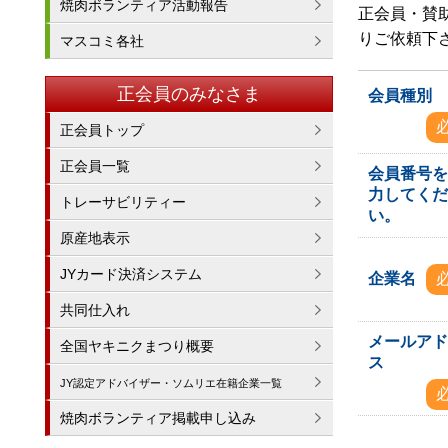
焼肉ボランティア活動報告
正会員・賛
りご依頼下
マスコミ各社
正会員のみなさま
会員種別
正会員トップ
正会員一覧
会員番号
力してく
トレーサビリティー
い。
原産地表示
JYカード決済システム
企業名
共同仕入れ
メールア
全国ヤキニクまつり概要
ス
JY認定アドバイザー・ソムリエ在籍企業一覧
焼肉ボランティア掲載申し込み