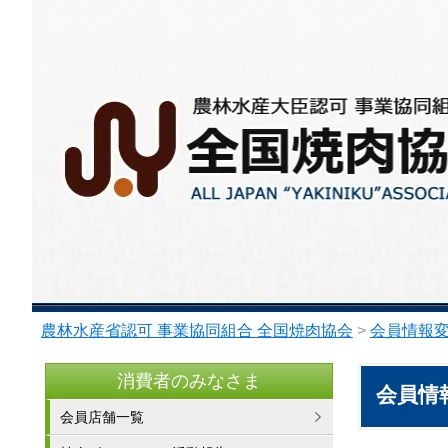
農林水産省認可 事業協同組合 全国焼肉協会
>
会員情報
消費者のみなさま
会員情
会員店舗一覧