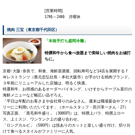
[営業時間]
17時～24時 月曜休
焼肉 三宝（東京都千代田区）
「本格手打ち盛岡冷麺」
特撰和牛から食べ放題まで美味しい焼肉をお値打
ちに。
京都･大阪･奈良で、和食、海鮮居酒屋、回転寿司など14店を展開するＴ
Ｗレストランツ（善元忠弘社長・本社大阪市）が手がける焼肉ブランド。
３年前にリニューアルした店舗は、明るく快適。
特選和牛、お得感のあるオーダーバイキング、いけすからテーブル直行の
海鮮メニューなど幅広い品ぞろえ。
「平日は年配のお客さまや会社帰りのみなさん、週末は職場宴会やファミ
リーにご利用いただいてます」（ホールスタッフ・田川享一さん・27）
写真正面、「黒毛和牛盛り」（3980円）は、特撰上バラ、特撰上ロー
ス、上ミスジ、ワンランク上の盛り合わせ。
「ロングカルビ」（590円）は技ありのカットと楽しい盛り付け。切り分
けて食べるスタイルがファミリーに人気。