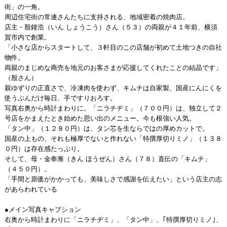
街」の一角。
周辺住宅街の常連さんたちに支持される、地域密着の焼肉店。
店主・殷鐘浩（いん しょうこう）さん（５３）の両親が４１年前、横須
賀市内で創業。
「小さな店からスタートして、３軒目のこの店舗が初めて土地つきの自社
物件。
両親のまじめな商売を地元のお客さまが応援してくれたことの結晶です」
（殷さん）
親ゆずりの正直さで、冷凍肉を使わず、キムチは自家製、国産にんにくを
使うぶんだけ毎日、手ですりおろす。
写真右奥から時計まわりに。「ニラチヂミ」（７００円）は、独立して２
号店をかまえたとき始めた思い出のメニュー。今も根強い人気。
「タン中」（１２８０円）は、タン芯を生ならではの厚めカットで。
国産の上もの、それも極厚でないと作れない「特撰厚切りミノ」（１３８
０円）は存在感たっぷり。
そして、母・金奉漸（きん ほうぜん）さん（７８）直伝の「キムチ」
（４５０円）。
「手間と原価がかかっても、美味しさで感謝を伝えたい」という店主の志
があらわれている
●メイン写真キャプション
右奥から時計まわりに「ニラチヂミ」、「タン中」、｢特撰厚切りミノ｣、