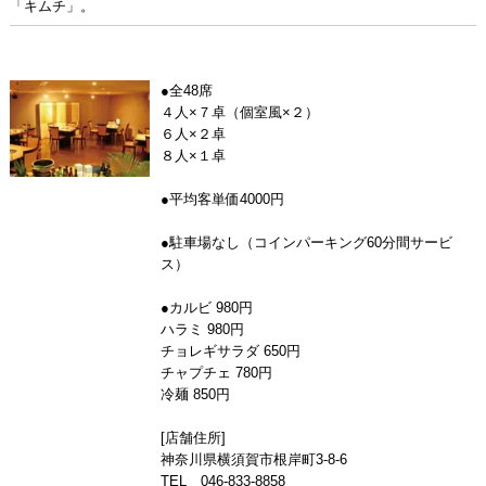
「キムチ」。
●全48席
４人×７卓（個室風×２）
６人×２卓
８人×１卓
●平均客単価4000円
●駐車場なし（コインパーキング60分間サービ
ス）
●カルビ 980円
ハラミ 980円
チョレギサラダ 650円
チャプチェ 780円
冷麺 850円
[店舗住所]
神奈川県横須賀市根岸町3-8-6
TEL 046-833-8858