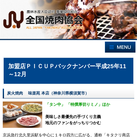
加盟店ＰＩＣＵＰバックナンバー平成25年11
～12月
炭火焼肉 味楽苑 本店（神奈川県横須賀市）
「タン中」 「特撰厚切りミノ」ほか
美味しさ最優先の手づくり主義
地元のファンをがっちりつかむ
京浜急行北久里浜駅を中心に１キロ四方に広がる、通称「キタクリ商店