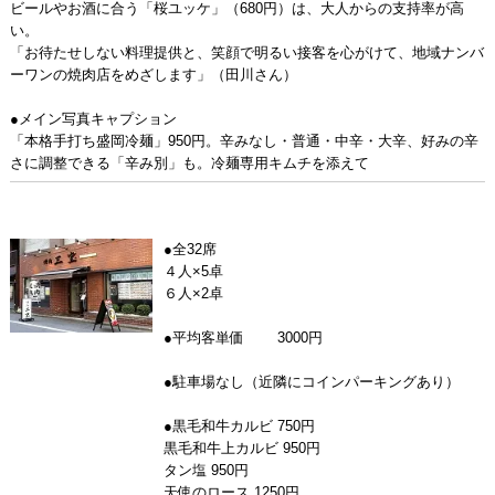
ビールやお酒に合う「桜ユッケ」（680円）は、大人からの支持率が高
い。
「お待たせしない料理提供と、笑顔で明るい接客を心がけて、地域ナンバ
ーワンの焼肉店をめざします」（田川さん）
●メイン写真キャプション
「本格手打ち盛岡冷麺」950円。辛みなし・普通・中辛・大辛、好みの辛
さに調整できる「辛み別」も。冷麺専用キムチを添えて
●全32席
４人×5卓
６人×2卓
●平均客単価 3000円
●駐車場なし（近隣にコインパーキングあり）
●黒毛和牛カルビ 750円
黒毛和牛上カルビ 950円
タン塩 950円
天使のロース 1250円