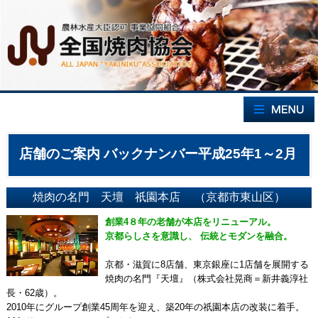
店舗のご案内 バックナンバー平成25年1～2月
焼肉の名門 天壇 祇園本店 （京都市東山区）
創業4８年の老舗が本店をリニューアル。
京都らしさを意識し、 伝統とモダンを融合。
京都・滋賀に8店舗、東京銀座に1店舗を展開する
焼肉の名門『天壇』（株式会社晃商＝新井義淳社
長・62歳）。
2010年にグループ創業45周年を迎え、築20年の祇園本店の改装に着手。