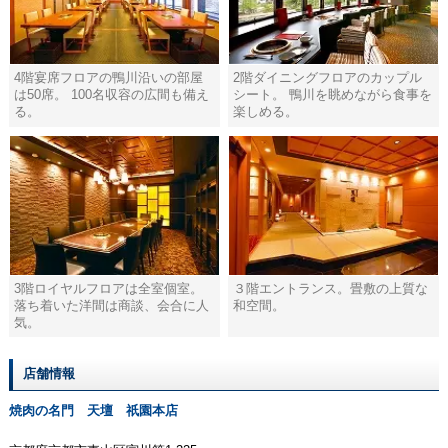
4階宴席フロアの鴨川沿いの部屋
2階ダイニングフロアのカップル
は50席。 100名収容の広間も備え
シート。 鴨川を眺めながら食事を
る。
楽しめる。
3階ロイヤルフロアは全室個室。
３階エントランス。畳敷の上質な
落ち着いた洋間は商談、会合に人
和空間。
気。
店舗情報
焼肉の名門 天壇 祇園本店