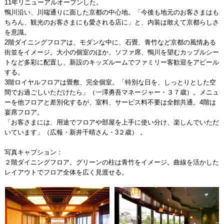
11年リニューアルオープンした。
鴨川沿い、川端通りに面した京都の中心地。「今後も地元のお客さまはも
ちろん、観光のお客さまにも愛される店に」と、内装は敢えて京都らしさ
を意識。
2階ダイニングフロアは、モダンな中に、石畳、青竹など京都の風情ある
街並をイメージ。大小の個室のほか、ソファ席、鴨川を望むカップルシー
トなど多彩に配置し、新設のキッズルームでファミリー客歓迎をアピール
する。
3階ロイヤルフロアは畳敷、完全個室。「特別な日を、しっとりとした空
間でお過ごしいただけたら」（一澤勇吾マネージャー・３７歳）。メニュ
ーを他フロアと差別化するが、室料、サービス料不要は全館共通。4階は
宴席フロア。
「お客さまには、用途でフロアや部屋を上手に使い分け、楽しんでいただ
いています」（広報・新井千晴さん・3２歳） 。
写真キャプション：
２階ダイニングフロア。グリーンの柱は青竹をイメージ。曲線を活かした
レイアウトでフロア全体を広く見渡せる。