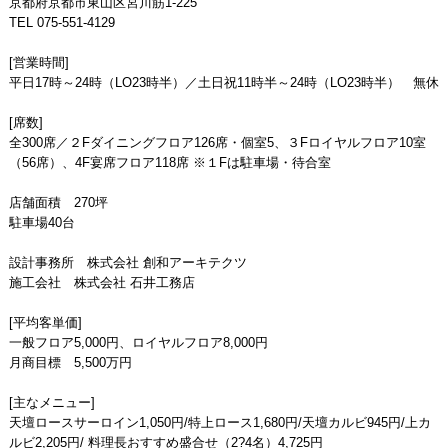
京都府京都市東山区宮川筋1-225
TEL 075-551-4129
[営業時間]
平日17時～24時（LO23時半）／土日祝11時半～24時（LO23時半） 無休
[席数]
全300席／２Fダイニングフロア126席・個室5、３Fロイヤルフロア10室
（56席）、4F宴席フロア118席 ※１Fは駐車場・待合室
店舗面積 270坪
駐車場40台
設計事務所 株式会社 創和アーキテクツ
施工会社 株式会社 石井工務店
[平均客単価]
一般フロア5,000円、ロイヤルフロア8,000円
月商目標 5,500万円
[主なメニュー]
天壇ロースサーロイン1,050円/特上ロース1,680円/天壇カルビ945円/上カ
ルビ2,205円/ 料理長おすすめ盛合せ（2?4名）4,725円