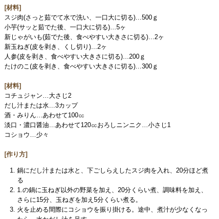
[材料]
スジ肉(さっと茹でて水で洗い、一口大に切る)…500ｇ
小芋(サッと茹でた後、一口大に切る)…5ヶ
新じゃがいも(茹でた後、食べやすい大きさに切る)…2ヶ
新玉ねぎ(皮を剥き、くし切り)…2ヶ
人参(皮を剥き、食べやすい大きさに切る)…200ｇ
たけのこ(皮を剥き、食べやすい大きさに切る)…300ｇ
[材料]
コチュジャン…大さじ2
だし汁または水…3カップ
酒・みりん…あわせて100㏄
淡口・濃口醤油…あわせて120㏄おろしニンニク…小さじ1
コショウ…少々
[作り方]
鍋にだし汁または水と、下ごしらえしたスジ肉を入れ、20分ほど煮
る
1.の鍋に玉ねぎ以外の野菜を加え、20分くらい煮、調味料を加え、
さらに15分、玉ねぎを加え5分くらい煮る。
火を止める間際にコショウを振り掛ける。途中、煮汁が少なくなっ