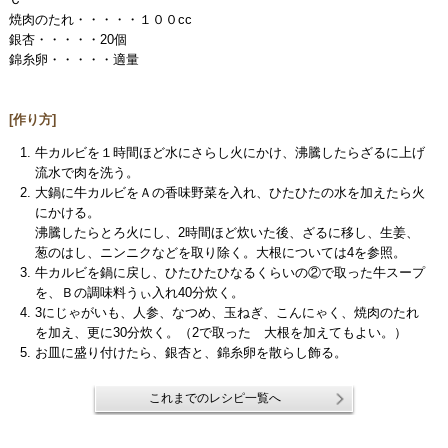
焼肉のたれ・・・・・１００cc
銀杏・・・・・20個
錦糸卵・・・・・適量
[作り方]
牛カルビを１時間ほど水にさらし火にかけ、沸騰したらざるに上げ
流水で肉を洗う。
大鍋に牛カルビをＡの香味野菜を入れ、ひたひたの水を加えたら火
にかける。
沸騰したらとろ火にし、2時間ほど炊いた後、ざるに移し、生姜、
葱のはし、ニンニクなどを取り除く。大根については4を参照。
牛カルビを鍋に戻し、ひたひたひなるくらいの②で取った牛スープ
を、Ｂの調味料うぃ入れ40分炊く。
3にじゃがいも、人参、なつめ、玉ねぎ、こんにゃく、焼肉のたれ
を加え、更に30分炊く。（2で取った 大根を加えてもよい。）
お皿に盛り付けたら、銀杏と、錦糸卵を散らし飾る。
これまでのレシピ一覧へ