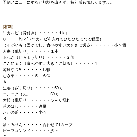
予約メニューにすると無駄を出さず、特別感も加わりますよ。
[材料]
牛カルビ（骨付き）・・・・・１kg
水・・・約２ℓ（牛カルビを入れてひたひたになる程度）
じゃがいも（固ゆでし、食べやすい大きさに切る）・・・・・小５個
人参（乱切り）・・・・・１本
玉ねぎ（いちょう切り）・・・・・２個
こんにゃく（食べやすい大きさに切る）・・・・・１丁
乾燥なつめ・・・・・10個
むき栗・・・・・５～６個
Ａ
生姜（ざく切り）・・・・・50ｇ
ニンニク（丸）・・・・・50ｇ
大根（乱切り）・・・・・５～６切れ
葱のはし・・・・・適量
たかの爪・・・・・少々
Ｂ
酒・みりん・・・・・合わせて1カップ
ビーフコンソメ・・・・・少々
Ｃ