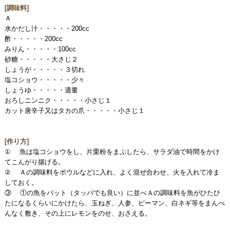
[調味料]
Ａ
水かだし汁・・・・・200cc
酢・・・・・200cc
みりん・・・・・100cc
砂糖・・・・・大さじ２
しょうが・・・・・３切れ
塩コショウ・・・・・少々
しょうゆ・・・・・適量
おろしニンニク・・・・・小さじ１
カット唐辛子又はタカの爪・・・・・小さじ１
[作り方]
① 魚は塩コショウをし、片栗粉をまぶしたら、サラダ油で時間をかけ
てこんがり揚げる。
② Ａの調味料をボウルなどに入れ、よく混ぜ合わせ、火を入れて冷ま
しておく。
③ ①の魚をバット（タッパでも良い）に並べＡの調味料を魚がひたひ
たになるくらいにかけたら、玉ねぎ、人参、ピーマン、白ネギ等をまんべ
んなく敷き、その上にレモンをのせ、おさえる。