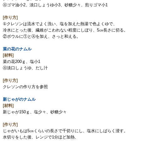
Ⓐゴマ油小2、淡口しょうゆ小3、砂糖少々、煎りゴマ小1
[作り方]
①クレソンは流水でよく洗い、塩を加えた熱湯で色よくゆで、
冷水にとった後、繊維がこわれない程度にしぼり、5㎝長さに切る。
②ボウルに①とⒶを加え、さっと和える。
菜の花のナムル
[材料]
菜の花200ｇ、塩小1
Ⓐ淡口しょうゆ、だし汁
[作り方]
クレソンの作り方を参照
新じゃがのナムル
[材料]
新じゃが150ｇ、塩少々、砂糖少々
[作り方]
じゃがいもは5㎝くらいの長さで千切りにし、塩水にしばらく浸す。
水切りをした後、レンジで1分ほど加熱、