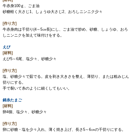
牛赤身100ｇ、ごま油
砂糖軽く大さじ1、しょうゆ大さじ2、おろしニンニク少々
[作り方]
牛赤身肉は千切り(4～5㎝長)にし、ごま油で炒め、砂糖、しょうゆ、おろ
しニンニクを加えて味付けをする。
えび
[材料]
えび5～6尾、塩少々、砂糖少々
[作り方]
塩、砂糖少々で茹でる。皮を剥き大きさを整え、薄切り、または粗みじん
切りにする。
手で裂いて糸のように細くしてもいい。
錦糸たまご
[材料]
卵4個、塩少々、砂糖少々
[作り方]
卵に砂糖・塩を少々入れ、薄く焼き上げ、長さ5～6㎝の千切りにする。