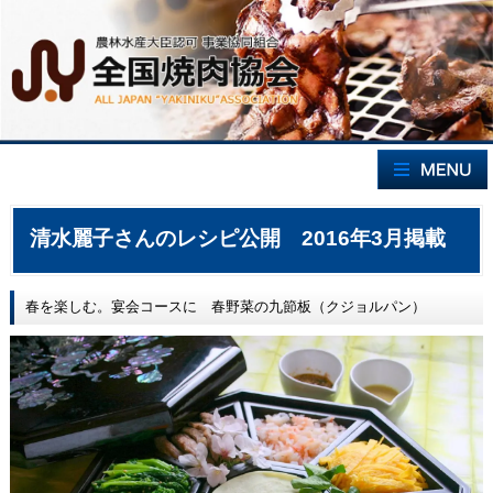
清水麗子さんのレシピ公開 2016年3月掲載
春を楽しむ。宴会コースに 春野菜の九節板（クジョルパン）