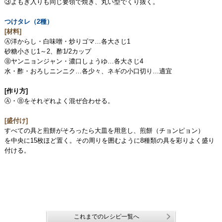
③よもぎ入りも同じ要領で焼き、丸い型でくり抜く。
つけタレ（2種）
[材料]
Ⓐ洋からし・白味噌・炒りゴマ…各大さじ1
砂糖小さじ1～2、酢1/2カップ
Ⓑヤンニョンジャン・濃口しょうゆ…各大さじ4
水・酢・おろしニンニク…各少々、ネギの小口切り…適宜
[作り方]
Ⓐ・Ⓑをそれぞれよく混ぜ合わせる。
[盛付け]
すべての具と煎餅がそろったら大皿を用意し、煎餅（チョンピョン）
を中央に15枚ほど置く。その周りを囲むように8種類の具を彩りよく盛り
付ける。
これまでのレシピ一覧へ