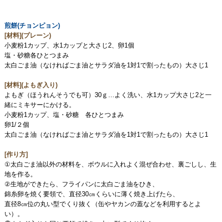
煎餅(チョンピョン)
[材料](プレーン)
小麦粉1カップ、水1カップと大さじ2、卵1個
塩・砂糖各ひとつまみ
太白ごま油（なければごま油とサラダ油を1対1で割ったもの）大さじ1
[材料](よもぎ入り)
よもぎ（ほうれんそうでも可）30ｇ…よく洗い、水1カップ大さじ2と一
緒にミキサーにかける。
小麦粉1カップ、塩・砂糖 各ひとつまみ
卵1/２個
太白ごま油（なければごま油とサラダ油を1対1で割ったもの）大さじ1
[作り方]
①太白ごま油以外の材料を、ボウルに入れよく混ぜ合わせ、裏ごしし、生
地を作る。
②生地ができたら、フライパンに太白ごま油をひき、
錦糸卵を焼く要領で、直径30㎝くらいに薄く焼き上げたら、
直径8㎝位の丸い型でくり抜く（缶やヤカンの蓋などを利用するとよ
い）。