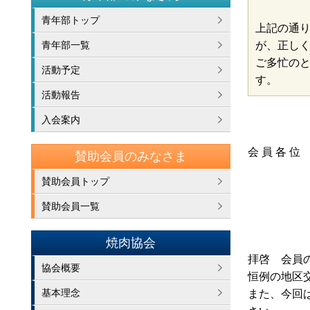
青年部トップ
上記の通り
が、正しく
青年部一覧
ご多忙の
活動予定
す。
活動報告
入会案内
会 員 各 位
賛助会員のみなさま
賛助会員トップ
賛助会員一覧
焼肉協会
拝啓 会員
協会概要
恒例の地区
基本理念
また、今回