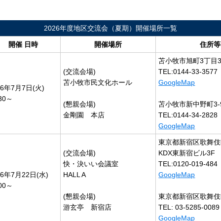
2026年度地区交流会（夏期）開催場所一覧
開催 日時
開催場所
住所等
苫小牧市旭町3丁目3
(交流会場)
TEL:0144-33-3577
苫小牧市民文化ホール
GoogleMap
26年7月7日(火)
:30～
(懇親会場)
苫小牧市新中野町3-9
金剛園 本店
TEL:0144-34-2828
GoogleMap
東京都新宿区歌舞伎町2
(交流会場)
KDX東新宿ビル3F
快・決いい会議室
TEL:0120-019-484
26年7月22日(水)
HALL A
GoogleMap
:00～
(懇親会場)
東京都新宿区歌舞伎町1
游玄亭 新宿店
TEL: 03-5285-0089
GoogleMap