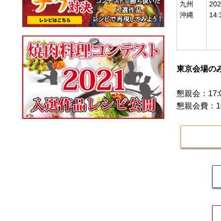
九州
20
沖縄
14
東京会場のみ
懇親会：17:
懇親会費：1