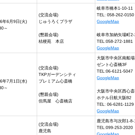
岐阜市橋本1-10-11
(交流会場)
TEL: 058-262-0150
26年6月9日(火)
じゅうろくプラザ
GoogleMap
:30～
(懇親会場)
岐阜市加納矢場町2-
桔梗苑 本店
TEL:058-272-1881
GoogleMap
大阪市中央区南船場4-
ゼント心斎橋3F
(交流会場)
TEL:06-6121-5047
TKPガーデンシティ
GoogleMap
26年7月1日(水)
プレミアム心斎橋
:30～
大阪市中央区西心斎橋
(懇親会場)
ホテル日航大阪B2
但馬屋 心斎橋店
TEL: 06-6281-1129
GoogleMap
鹿児島市与次郎1-8-
(交流会場)
TEL:099-253-2020
鹿児島
GoogleMap