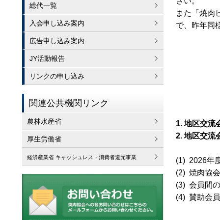
さい。
総代一覧
また「焼肉ビ
入会申し込み案内
で、昨年同
広告申し込み案内
JY活動報告
リンクの申し込み
関連公共機関リンク
農林水産省
1. 地区交
2. 地区交
厚生労働省
経済産業省 キャッシュレス・消費者還元事業
(1) 20
(2) 焼肉
(3) 会員
(4) 賛助