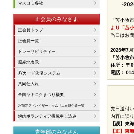
マスコミ各社
-2
正会員のみなさま
「苫小牧
より「苫
正会員トップ
当日はお
正会員一覧
2026年7
トレーサビリティー
「苫小牧
原産地表示
住所： 〒0
電話： 014
JYカード決済システム
共同仕入れ
全国ヤキニクまつり概要
JY認定アドバイザー・ソムリエ在籍企業一覧
先日送付い
焼肉ボランティア掲載申し込み
内容に誤
【誤】東海
【正】東海
青年部のみなさん