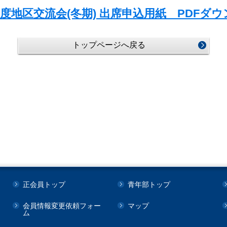
年度地区交流会(冬期) 出席申込用紙 PDFダ
トップページへ戻る
正会員トップ
青年部トップ
会員情報変更依頼フォー
マップ
ム