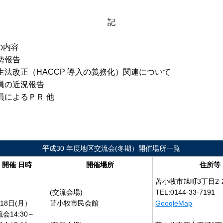
記
の内容
情勢報告
衛生法改正（HACCP 導入の義務化）関連について
会員の近況報告
会員によるＰＲ 他
平成30 年度地区交流会(冬期）開催場所一覧
開催 日時
開催場所
住所等
苫小牧市旭町3丁目2-
(交流会場)
TEL:0144-33-7191
18日(月）
苫小牧市民会館
GoogleMap
会14:30～