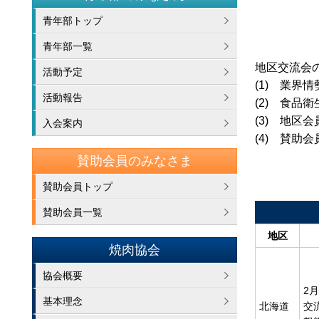
青年部トップ
青年部一覧
地区交流会
活動予定
(1) 業界
活動報告
(2) 食品
(3) 地区
入会案内
(4) 賛助
賛助会員のみなさま
賛助会員トップ
賛助会員一覧
地区
焼肉協会
協会概要
2月
基本理念
北海道
交流