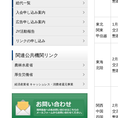
懇親
総代一覧
入会申し込み案内
広告申し込み案内
東北
1月
関東
交流
JY活動報告
甲信越
懇親
リンクの申し込み
関連公共機関リンク
2月
東海
交流
農林水産省
北陸
懇親
厚生労働省
経済産業省 キャッシュレス・消費者還元事業
関西
2
中国
交流
四国
懇親