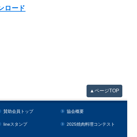
ウンロード
▲ページTOP
賛助会員トップ
協会概要
lineスタンプ
2025焼肉料理コンテスト