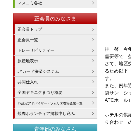
マスコミ各社
正会員のみなさま
正会員トップ
正会員一覧
拝 啓 今
トレーサビリティー
需要等で 
原産地表示
さて、地区
るため以下
JYカード決済システム
す。
共同仕入れ
また、例年通
全国ヤキニクまつり概要
袋サン シ
ATCホー
JY認定アドバイザー・ソムリエ在籍企業一覧
焼肉ボランティア掲載申し込み
ホテルの供
り合わせ 
青年部のみなさん