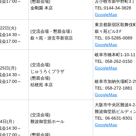
会17:00～
(懇親会場)
苫小牧市新中野町3丁目
金剛園 本店
TEL:0144-34-3828
GoogleMap
東京都新宿区歌舞伎町1
22日(火)
(交流会場・懇親会場）
叙々苑ビル3Ｆ
会14:30～
叙々苑・游玄亭新宿店
TEL: 03-5285-0089
会17:00～
GoogleMap
岐阜市橋本町1-10-11
TEL: 058-262-0150
(交流会場)
25日(月)
GoogleMap
じゅうろくプラザ
会14:30～
(懇親会場)
会17:00～
岐阜市加納矢場町2-2
桔梗苑 本店
TEL: 058-272-1881
GoogleMap
大阪市中央区難波4-2-
難波御堂筋ビルディ
(交流会場)
TEL: 06-6631-8301
月4日(月）
難波御堂筋ホール
GoogleMap
会14:30～
会17:00～
(懇親会場)