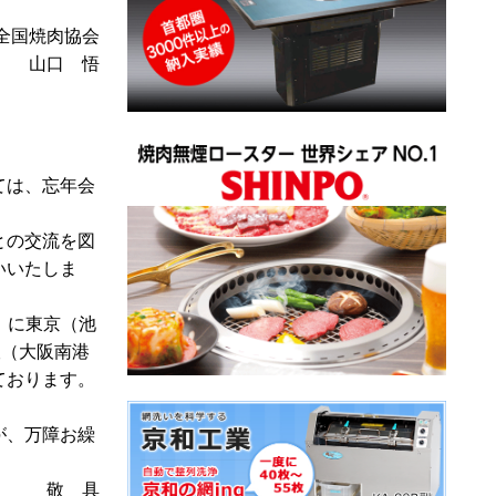
全国焼肉協会
 山口 悟
ては、忘年会
との交流を図
いいたしま
木）に東京（池
阪（大阪南港
ております。
が、万障お繰
敬 具