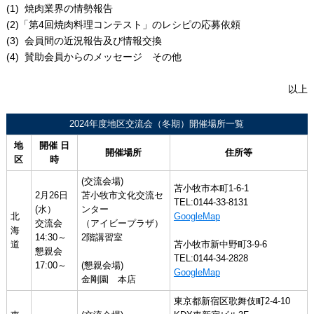
(1) 焼肉業界の情勢報告
(2)「第4回焼肉料理コンテスト」のレシピの応募依頼
(3) 会員間の近況報告及び情報交換
(4) 賛助会員からのメッセージ その他
以上
2024年度地区交流会（冬期）開催場所一覧
地
開催 日
開催場所
住所等
区
時
(交流会場)
苫小牧市本町1-6-1
2月26日
苫小牧市文化交流セ
TEL:0144-33-8131
(水）
ンター
北
GoogleMap
交流会
（アイビープラザ）
海
14:30～
2階講習室
道
苫小牧市新中野町3-9-6
懇親会
TEL:0144-34-2828
17:00～
(懇親会場)
GoogleMap
金剛園 本店
東京都新宿区歌舞伎町2-4-10