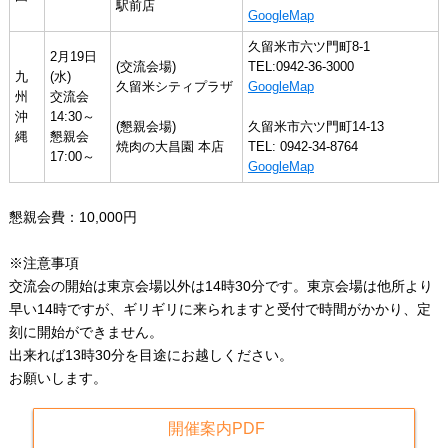
駅前店
GoogleMap
久留米市六ツ門町8-1
2月19日
(交流会場)
TEL:0942-36-3000
九
(水)
久留米シティプラザ
GoogleMap
州
交流会
沖
14:30～
(懇親会場)
久留米市六ツ門町14-13
縄
懇親会
焼肉の大昌園 本店
TEL: 0942-34-8764
17:00～
GoogleMap
懇親会費：10,000円
※注意事項
交流会の開始は東京会場以外は14時30分です。東京会場は他所より
早い14時ですが、ギリギリに来られますと受付で時間がかかり、定
刻に開始ができません。
出来れば13時30分を目途にお越しください。
お願いします。
開催案内PDF