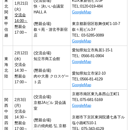
東
(交流会場)
KDX東新宿ビル3F
1月21日
北
快・決いい会議室
TEL:0120-019-484
(火)
関
HALL A
GoogleMap
交流会
東
14:00～
甲
(懇親会場)
東京都新宿区歌舞伎町1-10-7
懇親会
信
叙々苑・游玄亭新宿
叙々苑ビル3Ｆ
17:00～
越
店
TEL: 03-5285-0089
GoogleMap
愛知県知立市鳥居1-15-1
2月12日
(交流会場)
TEL: 0566-81-0904
東
(水)
知立市商工会館
GoogleMap
海
交流会
北
14:30～
(懇親会場)
愛知県知立市栄2-10
陸
懇親会
肉や大善 クロスゲー
TEL:0566-81-4129
17:00～
ト店
GoogleMap
京都市南区東九条西山王町1
(交流会場)
関
2月3日
TEL:075-681-5169
京都JAビル 貸会議
西
(月)
GoogleMap
室
中
交流会
国
14:30～
京都市下京区東洞院通七条下ル
(懇親会場)
四
懇親会
塩小路町510-1
京の焼肉処 弘 京都
国
17:00～
TEL: 075-343-4129